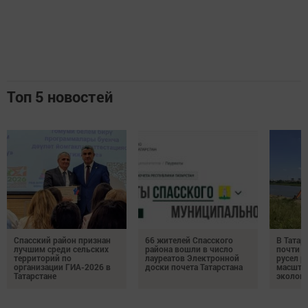
Топ 5 новостей
Спасский район признан
66 жителей Спасского
В Татар
лучшим среди сельских
района вошли в число
почти 4
территорий по
лауреатов Электронной
русел р
организации ГИА-2026 в
доски почета Татарстана
масшта
Татарстане
экологи