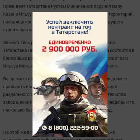
Президент Татарстана Рустам Минниханов поручил мэру
Казани Ильсуру Метшину встретиться с жителями территорий,
находящихся рядом с предполагаемым местом будущего
строительства мусоросжигающего завода.
Заместитель руководителя пресс-службы Президента
Татарстана Лилия Галимова уточнила, что встреча состоится в
ближайшее время, но конкретную дату и время на зовет сам
Ильсур Метшин, когда определится со своим графиком.
Во время этой встречи, столичный градоначальник должен
прояснить населению такие моменты, как организация
раздельного сбора мусора, как планируется строительство
завода, какие условия должны быть для этого соблюдены и то,
насколько безопасен и эффективен подобный завод.
На этой же встрече будет обсуждено - на какой из уже
существующих подобных заводов и в какую страну будет