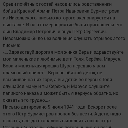
Среди почётных гостей находились родственники
бойца Красной Армии Петра Ивановича Бурмистрова
из Никольского, письмо которого экспонируется на
выставке. И на это мероприятие были приглашены его
сын Владимир Пётрович и внук Пётр Сергеевич.
Невозможно было без волнения слушать отрывок этого
письма:
«…Здравствуй дорогая моя жинка Вера и здравствуйте
мои миленькие и любимые дети Толя, Серёжа, Маруся,
Вова и маленькая крошка Шура передаю я вам
пламенный привет… Вера не обижай деток, не
взыскивай на них горе, а вы детки во-первых Толя
слушайся маму и ты Серёжа, и Маруся слушайте
папиного наказа а может быть я вернусь обратно, но
сказать это трудно…»
Письмо датировано 5 июля 1941 года. Вскоре после
этого Пётр Бурмистров пропал без вести. А дети, надо
сказать, всегда старались выполнить наказ отца.
Старший Анатолий - офицер-пограничник, он погиб,