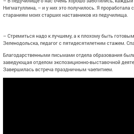
– В педучилище о нас очень хорошо заботились, каждый
Нигматуллина, – и у них это получилось. Я проработала 
стараниям моих старших наставников из педучилища.
– Стремиться надо к лучшему, а к плохому быть готовым
Зеленодольска, педагог с пятидесятилетним стажем. Сп
Благодарственными письмами отдела образования были 
заведующая отделом экспозиционно-выставочной деяте
Завершилась встреча праздничным чаепитием.