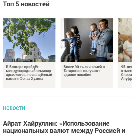
Топ 5 новостей
В Болгаре пройдёт
Более 90 тысяч семей в
95-лет
международный семинар
Татарстане получают
отмети
археологов, посвящённый
единое пособие
Спасско
памяти Фаяза Хузина
Ануфри
НОВОСТИ
Айрат Хайруллин: «Использование
национальных валют между Россией и