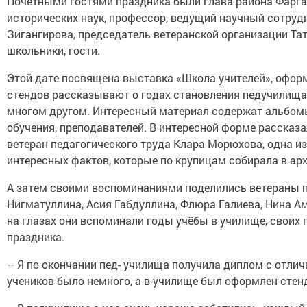
Почётными гостями праздника были глава района Фарга
исторических наук, профессор, ведущий научный сотрудн
Зигангирова, председатель ветеранской организации Тат
школьники, гости.
Этой дате посвящена выставка «Школа учителей», оформ
стендов рассказывают о годах становления педучилища, 
многом другом. Интересный материал содержат альбомы
обучения, преподавателей. В интересной форме рассказа
ветеран педагогического труда Клара Морюхова, одна и
интересных фактов, которые по крупицам собирала в арх
А затем своими воспоминаниями поделились ветераны п
Нигматуллина, Асия Габдуллина, Флюра Галиева, Нина Ам
на глазах они вспоминали годы учёбы в училище, своих 
праздника.
– Я по окончании пед- училища получила диплом с отлич
учеников было немного, а в училище был оформлен сте