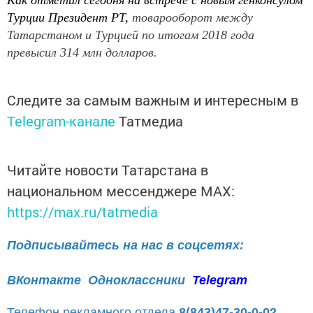
Как отметил сегодня на встрече с новым генконсулом
Турции Президент РТ,
товарооборот
между
Татарстаном и Тур
ц
ией п
о итогам 2018 года
превысил 314 млн долларов.
Следите за самым важным и интересным в
Telegram-канале
Татмедиа
Читайте новости Татарстана в
национальном мессенджере MАХ:
https://max.ru/tatmedia
Подписывайтесь на нас в соцсетях:
ВКонтакте
Одноклассники
Telegram
Телефон рекламного отдела
8(843)47-30-0-02.