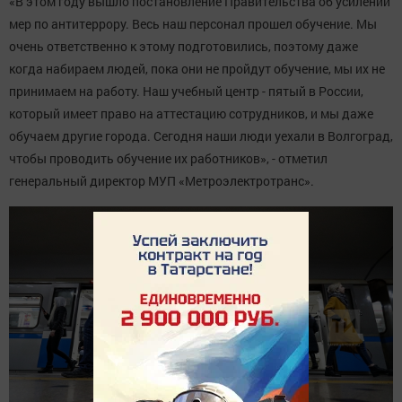
«В этом году вышло постановление Правительства об усилении
мер по антитеррору. Весь наш персонал прошел обучение. Мы
очень ответственно к этому подготовились, поэтому даже
когда набираем людей, пока они не пройдут обучение, мы их не
принимаем на работу. Наш учебный центр - пятый в России,
который имеет право на аттестацию сотрудников, и мы даже
обучаем другие города. Сегодня наши люди уехали в Волгоград,
чтобы проводить обучение их работников», - отметил
генеральный директор МУП «Метроэлектротранс».