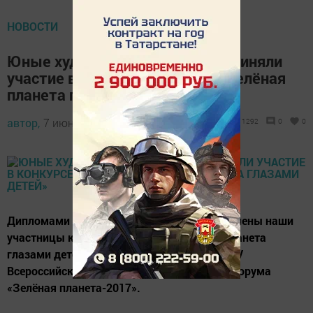
НОВОСТИ
Юные художницы из Болгара приняли
участие в конкурсе рисунков «Зелёная
планета глазами детей»
автор,
7 июня 2017 - 13:29
1292
0
0
Дипломами и памятными подарками отмечены наши
участницы конкурса рисунков «Зелёная планета
глазами детей». Он проводился в рамках XV
Всероссийского детского экологического форума
«Зелёная планета-2017».