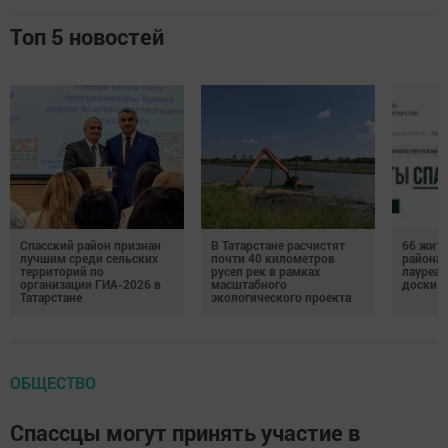
Топ 5 новостей
Спасский район признан
В Татарстане расчистят
66 жите
лучшим среди сельских
почти 40 километров
района 
территорий по
русел рек в рамках
лауреат
организации ГИА-2026 в
масштабного
доски п
Татарстане
экологического проекта
ОБЩЕСТВО
Спассцы могут принять участие в