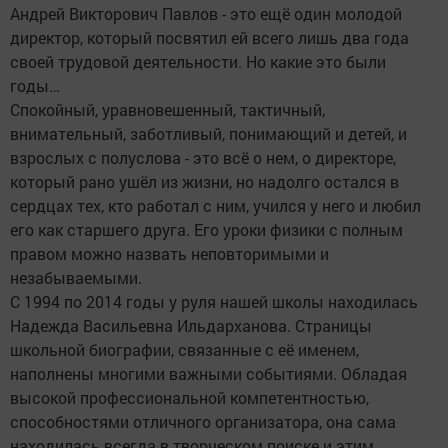
Андрей Викторович Павлов - это ещё один молодой
директор, который посвятил ей всего лишь два года
своей трудовой деятельности. Но какие это были
годы…
Спокойный, уравновешенный, тактичный,
внимательный, заботливый, понимающий и детей, и
взрослых с полуслова - это всё о нем, о директоре,
который рано ушёл из жизни, но надолго остался в
сердцах тех, кто работал с ним, учился у него и любил
его как старшего друга. Его уроки физики с полным
правом можно назвать неповторимыми и
незабываемыми.
С 1994 по 2014 годы у руля нашей школы находилась
Надежда Васильевна Ильдарханова. Страницы
школьной биографии, связанные с её именем,
наполнены многими важными событиями. Обладая
высокой профессиональной компетентностью,
способностями отличного организатора, она сама
находилась всегда в творческом поиске и этим