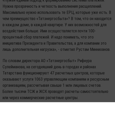
«Нужен единый подход к формированию системы платежей.
Нужна прозрачность и четкость выполнения расщеплений.
Максимально нужно использовать те ЕРЦ, которые уже есть. В
чем преимущество «Татэнергосбыта»? В том, что он находится
в каждом доме, в каждой квартире. У них возможностей для
воздействия больше. Ими осуществляется почти 100-
процентный сбор платежей. И надо понимать, что это
инициатива Президента и Правительства, а для компании это
лишь дополнительная нагрузка», - отметил Рустам Минниханов.
По словам директора АО «Татэнергосбыт» Рифнура
Сулейманова, на сегодняшний день в городах и районах
Татарстана функционируют 47 расчетных центров, которые
оказывают услуги 1063 управляющим компаниям и ресурсным
организациям, рассчитывая свыше 1 млн лицевых счетов.
Более тысячи ТСЖ и ЖСК проводят расчеты самостоятельно
или через коммерческие расчетные центры.
«Необходима единая база данных потребителей услуг в