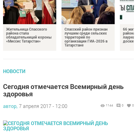
Жительница Спасского
Спасский район признан
66 жите
района стала
лучшим среди сельских
района 
обладательницей короны
территорий по
лауреат
«Миссис Татарстан»
организации ГИА-2026 в
доски п
Татарстане
НОВОСТИ
Сегодня отмечается Всемирный день
здоровья
автор,
7 апреля 2017 - 12:00
1144
0
0