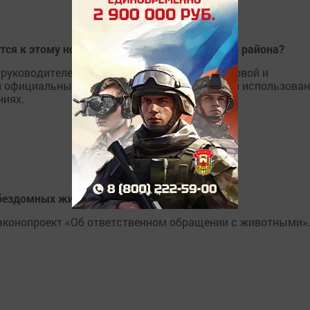
тся к этому нововведению жители Спасского района?
 руководителей Роспотребнадзора Анны Поповой и
л официальный документ, регламентирующий использован
ниях.
 бездомных животных и корриду
законопроект «Об ответственном обращении с животными»