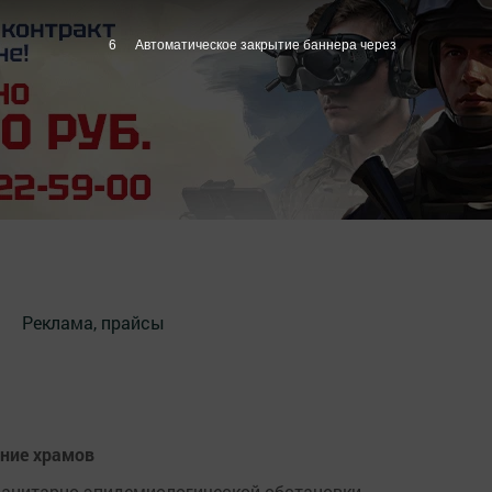
6
Автоматическое закрытие баннера через
Реклама, прайсы
ение храмов
ия санитарно-эпидемиологической обстановки.