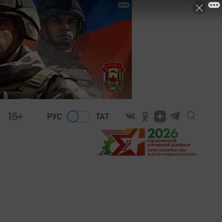
16+
РУС
ТАТ