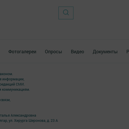
Фотогалереи
Опросы
Видео
Документы
Р
аконом.
ме информации,
 редакций СМИ.
ым коммуникациям.
связи,
аталья Александровна
лгар, ул. Хирурга Шеронова, д. 23 А