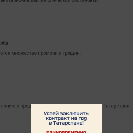
 лёд
ляется множество промоин и трещин.
ю линию и предоставил возможность жителям Татарстана