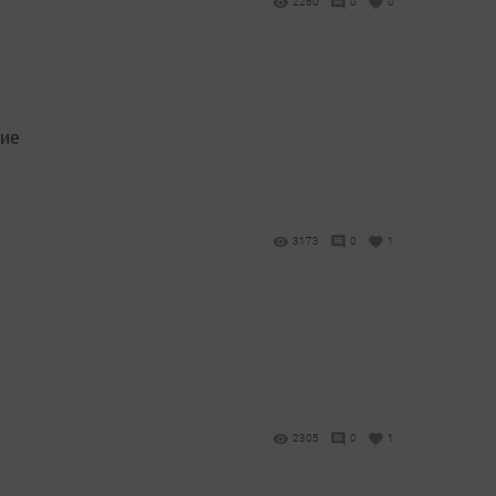
2260
0
0
ие
3173
0
1
.
2305
0
1