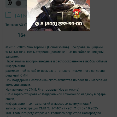
Телефон АО «ТАТМЕДИА»:
(843) 222 09 84
16+
© 2011 - 2026. Яна тормыш (Новая жизнь). Все права защищены.
© ТАТМЕДИА. Все материалы, размещенные на сайте, защищены
законом.
Перепечатка, воспроизведение и распространение в любом объеме
информации,
размещенной на сайте, возможна только с письменного согласия
редакций СМИ.
При поддержке Республиканского агентства по печати и массовым
коммуникациям.
Наименование СМИ: Яна тормыш (Новая жизнь)
СМИ зарегистрировано Федеральной службой по надзору в сфере
связи,
информационных технологий и массовых коммуникаций
запись о регистрации СМИ ЭЛ № ФС 77 - 90171 от 07.10.2025
ФИО главного редактора: И.о. главного редактора Самородова