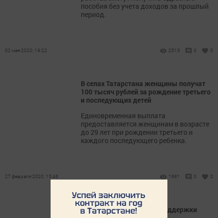
пособия без учета доходов за прошлый
период.
02 мая 2020, 19:22
2513
0
0
В селах Татарстана женщины получат
100 тысяч рублей за рождение третьего
и последующих детей
Единовременная выплата
предоставляется женщинам в возрасте
до 29 лет при рождении третьего и
каждого последующего ребенка.
27 февраля 2020, 15:46
1681
0
0
Меры государственный поддержки
семей позволят улучшить