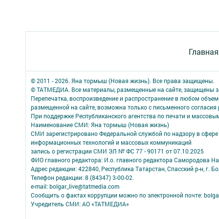
Главная
© 2011 - 2026. Яна тормыш (Новая жизнь). Все права защищены.
© ТАТМЕДИА. Все материалы, размещенные на сайте, защищены з
Перепечатка, воспроизведение и распространение в любом объе
размещенной на сайте, возможна только с письменного согласия
При поддержке Республиканского агентства по печати и массов
Наименование СМИ: Яна тормыш (Новая жизнь)
СМИ зарегистрировано Федеральной службой по надзору в сфере 
информационных технологий и массовых коммуникаций
запись о регистрации СМИ ЭЛ № ФС 77 - 90171 от 07.10.2025
ФИО главного редактора: И.о. главного редактора Самородова Н
Адрес редакции: 422840, Республика Татарстан, Спасский р-н, г. Бо
Телефон редакции: 8 (84347) 3-00-02.
e-mail: bolgar_live@tatmedia.com
Сообщить о фактах коррупции можно по электронной почте: bolga
Учредитель СМИ: АО «ТАТМЕДИА»