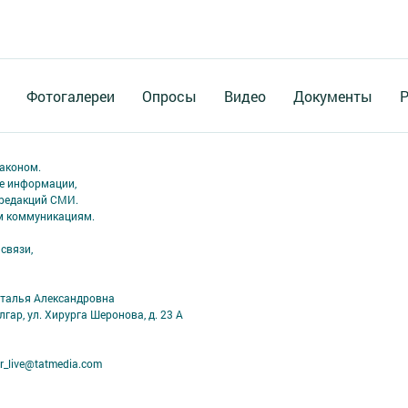
Фотогалереи
Опросы
Видео
Документы
Р
аконом.
ме информации,
 редакций СМИ.
ым коммуникациям.
связи,
аталья Александровна
лгар, ул. Хирурга Шеронова, д. 23 А
r_live@tatmedia.com