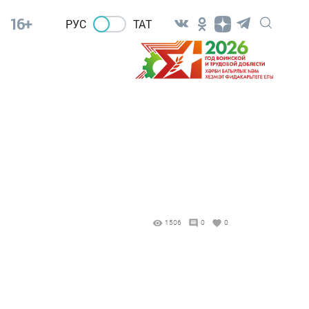
16+
РУС
ТАТ
1506
0
0