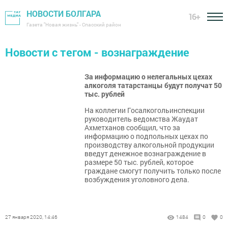
НОВОСТИ БОЛГАРА
16+
Газета "Новая жизнь" - Спасский район
Новости с тегом - вознаграждение
За информацию о нелегальных цехах
алкоголя татарстанцы будут получат 50
тыс. рублей
На коллегии Госалкогольинспекции
руководитель ведомства Жаудат
Ахметханов сообщил, что за
информацию о подпольных цехах по
производству алкогольной продукции
введут денежное вознаграждение в
размере 50 тыс. рублей, которое
граждане смогут получить только после
возбуждения уголовного дела.
27 января 2020, 14:46
1484
0
0