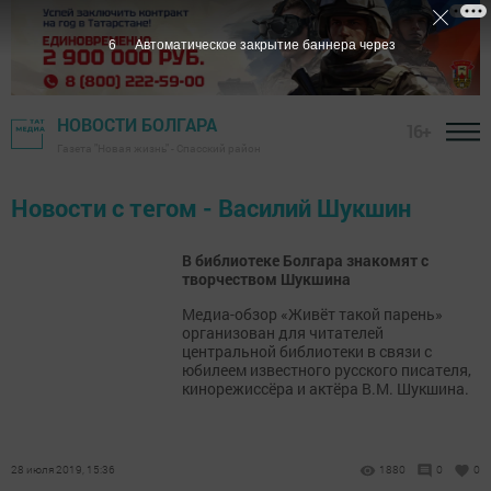
6
Автоматическое закрытие баннера через
НОВОСТИ БОЛГАРА
16+
Газета "Новая жизнь" - Спасский район
Новости с тегом - Василий Шукшин
В библиотеке Болгара знакомят с
творчеством Шукшина
Медиа-обзор «Живёт такой парень»
организован для читателей
центральной библиотеки в связи с
юбилеем известного русского писателя,
кинорежиссёра и актёра В.М. Шукшина.
28 июля 2019, 15:36
1880
0
0