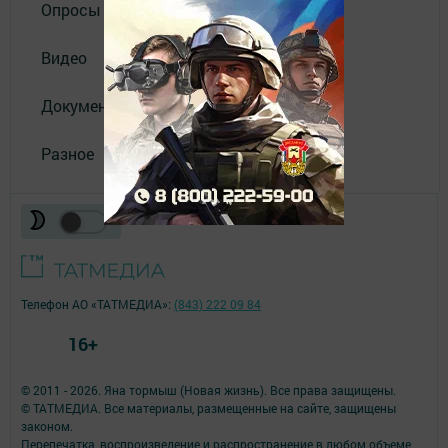
Опросы
Видео
Документы
Разное
Телефон АО «ТАТМЕДИА»:
(843) 222 09 84
16+
© 2011 - 2026. Яна тормыш (Новая жизнь). Все права защищены.
© ТАТМЕДИА. Все материалы, размещенные на сайте, защищены
законом.
Перепечатка, воспроизведение и распространение в любом объеме