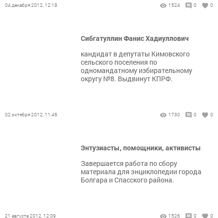
04 декабря 2012, 12:18
1524
0
0
Сибгатуллин Фанис Хадиуллович
кандидат в депутаты Кимовского
сельского поселения по
одномандатному избирательному
округу №8. Выдвинут КПРФ.
02 октября 2012, 11:46
1730
0
0
Энтузиасты, помощники, активисты
Завершается работа по сбору
материала для энциклопедии города
Болгара и Спасского района.
21 августа 2012, 12:09
1526
0
0