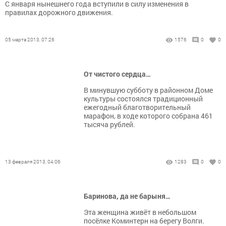
С января нынешнего года вступили в силу изменения в
правилах дорожного движения.
05 марта 2013, 07:26
1576
0
0
От чистого сердца…
В минувшую субботу в районном Доме
культуры состоялся традиционный
ежегодный благотворительный
марафон, в ходе которого собрана 461
тысяча рублей.
13 февраля 2013, 04:06
1283
0
0
Баринова, да не барыня…
Эта женщина живёт в небольшом
посёлке Коминтерн на берегу Волги.