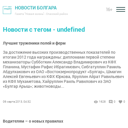
НОВОСТИ БОЛГАРА
16+
Газета "Новая жизнь" - Спасский район
Новости с тегом - undefined
Лучшие труженики полей и ферм
За достижение высоких производственных показателей по
итогам 2012 года награждены: дипломами первой степени
механизаторы Субботкин Александр Владимирович из КФХ
Планина, Мустафин Рафис Ибрагимович, Сибгатуллин Рамиль
Абдулхакович из ОАО «Востокзернопродукт «Булгар», Шмагин
Алексей Евгеньевич из КФХ Юркова, Яруллин Айрат Равильевич
из КФХ Мухаметова, Хайруллин Раиль Равилович из ЗАО
«Булгар Арыш»; животноводы...
06 марта 2013, 04:32
1628
0
0
Водителям – о новых правилах