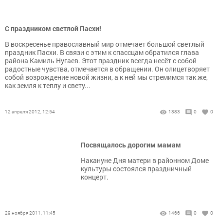
С праздником светлой Пасхи!
В воскресенье православный мир отмечает большой светлый
праздник Пасхи. В связи с этим к спассцам обратился глава
района Камиль Нугаев. Этот праздник всегда несёт с собой
радостные чувства, отмечается в обращении. Он олицетворяет
собой возрождение новой жизни, а к ней мы стремимся так же,
как земля к теплу и свету...
12 апреля 2012, 12:54
1383
0
0
Посвящалось дорогим мамам
Накануне Дня матери в районном Доме
культуры состоялся праздничный
концерт.
29 ноября 2011, 11:45
1466
0
0