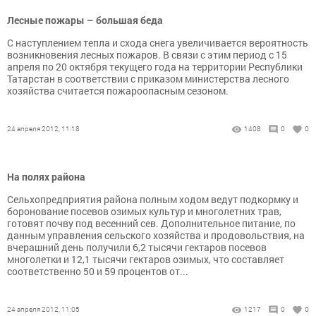
Лесные пожары – большая беда
С наступлением тепла и схода снега увеличивается вероятность
возникновения лесных пожаров. В связи с этим период с 15
апреля по 20 октября текущего года на территории Республики
Татарстан в соответствии с приказом министерства лесного
хозяйства считается пожароопасным сезоном.
24 апреля 2012, 11:18
1408
0
0
На полях района
Сельхопредприятия района полным ходом ведут подкормку и
боронование посевов озимых культур и многолетних трав,
готовят почву под весенний сев. Дополнительное питание, по
данным управления сельского хозяйства и продовольствия, на
вчерашний день получили 6,2 тысячи гектаров посевов
многолетки и 12,1 тысячи гектаров озимых, что составляет
соответственно 50 и 59 процентов от...
24 апреля 2012, 11:05
1217
0
0