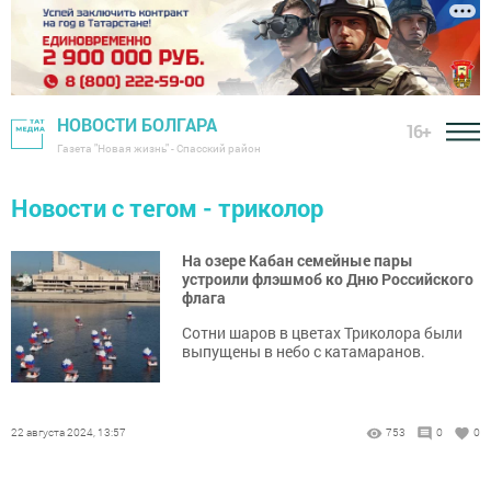
НОВОСТИ БОЛГАРА
16+
Газета "Новая жизнь" - Спасский район
Новости с тегом - триколор
На озере Кабан семейные пары
устроили флэшмоб ко Дню Российского
флага
Сотни шаров в цветах Триколора были
выпущены в небо с катамаранов.
22 августа 2024, 13:57
753
0
0