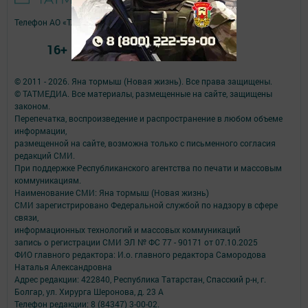
Телефон АО «ТАТМЕДИА»:
(843) 222 09 84
16+
© 2011 - 2026. Яна тормыш (Новая жизнь). Все права защищены.
© ТАТМЕДИА. Все материалы, размещенные на сайте, защищены
законом.
Перепечатка, воспроизведение и распространение в любом объеме
информации,
размещенной на сайте, возможна только с письменного согласия
редакций СМИ.
При поддержке Республиканского агентства по печати и массовым
коммуникациям.
Наименование СМИ: Яна тормыш (Новая жизнь)
СМИ зарегистрировано Федеральной службой по надзору в сфере
связи,
информационных технологий и массовых коммуникаций
запись о регистрации СМИ ЭЛ № ФС 77 - 90171 от 07.10.2025
ФИО главного редактора: И.о. главного редактора Самородова
Наталья Александровна
Адрес редакции: 422840, Республика Татарстан, Спасский р-н, г.
Болгар, ул. Хирурга Шеронова, д. 23 А
Телефон редакции: 8 (84347) 3-00-02.