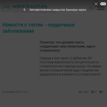
НОВОСТИ БОЛГАРА
16+
6
Автоматическое закрытие баннера через
Газета "Новая жизнь" - Спасский район
Новости с тегом - сердечные
заболевания
Памятка: что должен знать
«сердечник» или гипертоник, идя к
стоматологу
Сердце у нас одно, а зубов аж 32!
Поэтому вероятность встретиться со
стоматологом гораздо выше. Но какие
риски и ограничения ждут пациентов
кардиолога в кабинете у стоматолога?
05 декабря 2019, 18:27
7334
0
1