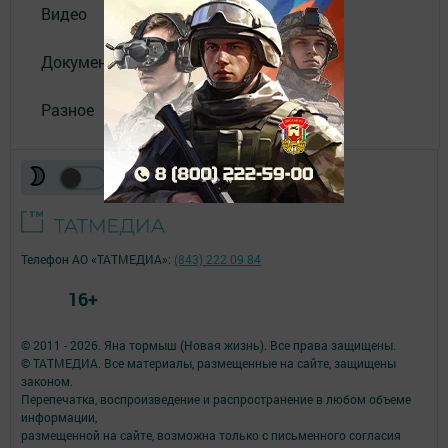
Видео
Документы
Разное
Телефон АО «ТАТМЕДИА»:
(843) 222 09 84
16+
© 2011 - 2026. Яна тормыш (Новая жизнь). Все права защищены.
© ТАТМЕДИА. Все материалы, размещенные на сайте, защищены
законом.
Перепечатка, воспроизведение и распространение в любом объеме
информации,
размещенной на сайте, возможна только с письменного согласия