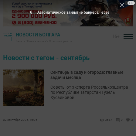
6
Автоматическое закрытие баннера через
НОВОСТИ БОЛГАРА
16+
Газета "Новая жизнь" - Спасский район
Новости с тегом - сентябрь
Сентябрь в саду и огороде: главные
задачи месяца
Советы от эксперта Россельхозцентра
по Республике Татарстан Гузель
Хусаиновой.
02 сентября 2025, 16:26
3647
0
3