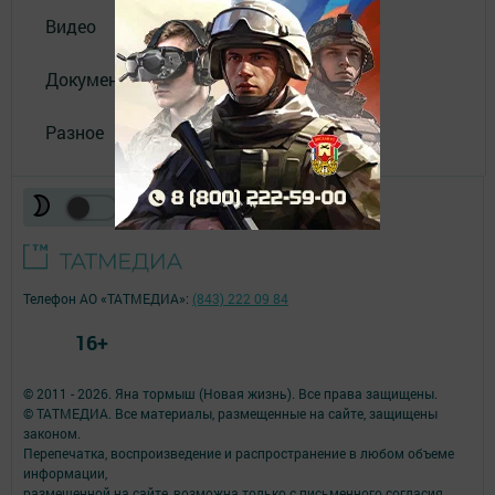
Видео
Документы
Разное
Телефон АО «ТАТМЕДИА»:
(843) 222 09 84
16+
© 2011 - 2026. Яна тормыш (Новая жизнь). Все права защищены.
© ТАТМЕДИА. Все материалы, размещенные на сайте, защищены
законом.
Перепечатка, воспроизведение и распространение в любом объеме
информации,
размещенной на сайте, возможна только с письменного согласия