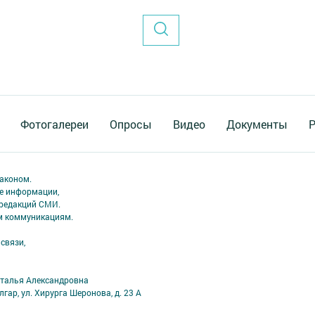
Фотогалереи
Опросы
Видео
Документы
Р
аконом.
ме информации,
 редакций СМИ.
ым коммуникациям.
связи,
аталья Александровна
лгар, ул. Хирурга Шеронова, д. 23 А