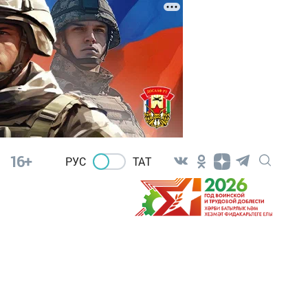
16+
РУС
ТАТ