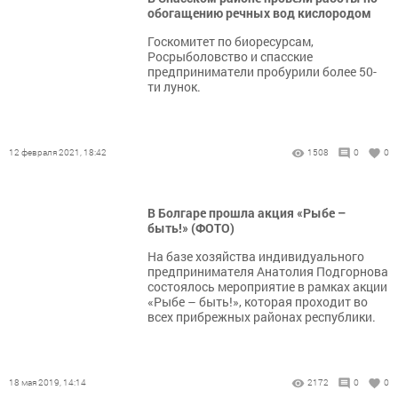
обогащению речных вод кислородом
Госкомитет по биоресурсам,
Росрыболовство и спасские
предприниматели пробурили более 50-
ти лунок.
12 февраля 2021, 18:42
1508
0
0
В Болгаре прошла акция «Рыбе –
быть!» (ФОТО)
На базе хозяйства индивидуального
предпринимателя Анатолия Подгорнова
состоялось мероприятие в рамках акции
«Рыбе – быть!», которая проходит во
всех прибрежных районах республики.
18 мая 2019, 14:14
2172
0
0