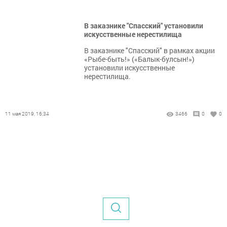
В заказнике "Спасский" установили
искусственные нерестилища
В заказнике "Спасский" в рамках акции
«Рыбе-быть!» («Балык-булсын!»)
установили искусственные
нерестилища.
11 мая 2019, 16:34
3466
0
0