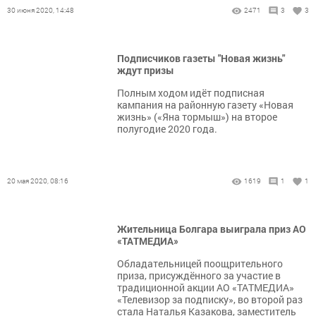
30 июня 2020, 14:48
2471
3
3
Подписчиков газеты "Новая жизнь"
ждут призы
Полным ходом идёт подписная
кампания на районную газету «Новая
жизнь» («Яна тормыш») на второе
полугодие 2020 года.
20 мая 2020, 08:16
1619
1
1
Жительница Болгара выиграла приз АО
«ТАТМЕДИА»
​​​​​​​Обладательницей поощрительного
приза, присуждённого за участие в
традиционной акции АО «ТАТМЕДИА»
«Телевизор за подписку», во второй раз
стала Наталья Казакова, заместитель