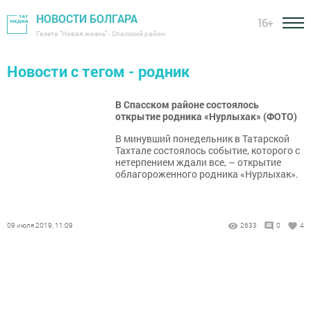
НОВОСТИ БОЛГАРА
16+
Газета "Новая жизнь" - Спасский район
Новости с тегом - родник
В Спасском районе состоялось
открытие родника «Нурлыхак» (ФОТО)
В минувший понедельник в Татарской
Тахтале состоялось событие, которого с
нетерпением ждали все, – открытие
облагороженного родника «Нурлыхак».
09 июля 2019, 11:09
2633
0
4