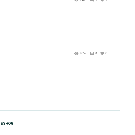
2654
0
0
азное