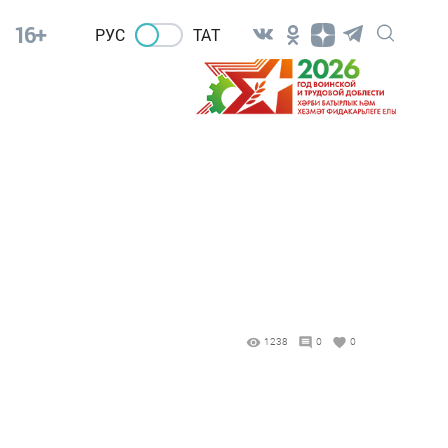
16+
РУС
ТАТ
1238
0
0