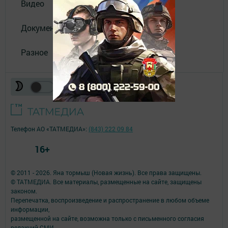
Видео
Документы
Разное
Телефон АО «ТАТМЕДИА»:
(843) 222 09 84
16+
© 2011 - 2026. Яна тормыш (Новая жизнь). Все права защищены.
© ТАТМЕДИА. Все материалы, размещенные на сайте, защищены
законом.
Перепечатка, воспроизведение и распространение в любом объеме
информации,
размещенной на сайте, возможна только с письменного согласия
редакций СМИ.