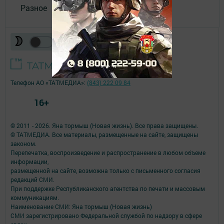
Разное
Телефон АО «ТАТМЕДИА»:
(843) 222 09 84
16+
© 2011 - 2026. Яна тормыш (Новая жизнь). Все права защищены.
© ТАТМЕДИА. Все материалы, размещенные на сайте, защищены
законом.
Перепечатка, воспроизведение и распространение в любом объеме
информации,
размещенной на сайте, возможна только с письменного согласия
редакций СМИ.
При поддержке Республиканского агентства по печати и массовым
коммуникациям.
Наименование СМИ: Яна тормыш (Новая жизнь)
СМИ зарегистрировано Федеральной службой по надзору в сфере