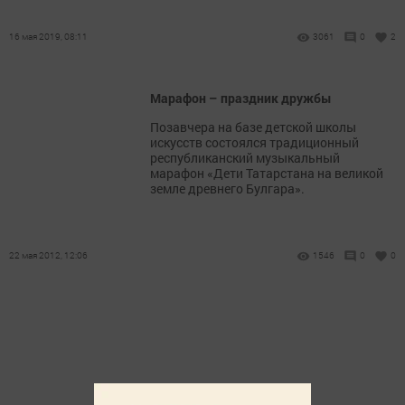
16 мая 2019, 08:11
3061
0
2
Марафон – праздник дружбы
Позавчера на базе детской школы
искусств состоялся традиционный
республиканский музыкальный
марафон «Дети Татарстана на великой
земле древнего Булгара».
22 мая 2012, 12:06
1546
0
0