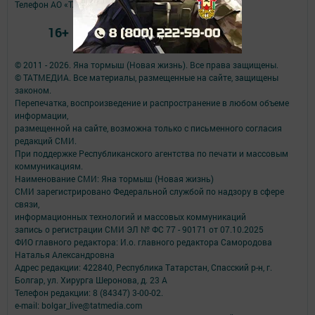
Телефон АО «ТАТМЕДИА»:
(843) 222 09 84
16+
© 2011 - 2026. Яна тормыш (Новая жизнь). Все права защищены.
© ТАТМЕДИА. Все материалы, размещенные на сайте, защищены
законом.
Перепечатка, воспроизведение и распространение в любом объеме
информации,
размещенной на сайте, возможна только с письменного согласия
редакций СМИ.
При поддержке Республиканского агентства по печати и массовым
коммуникациям.
Наименование СМИ: Яна тормыш (Новая жизнь)
СМИ зарегистрировано Федеральной службой по надзору в сфере
связи,
информационных технологий и массовых коммуникаций
запись о регистрации СМИ ЭЛ № ФС 77 - 90171 от 07.10.2025
ФИО главного редактора: И.о. главного редактора Самородова
Наталья Александровна
Адрес редакции: 422840, Республика Татарстан, Спасский р-н, г.
Болгар, ул. Хирурга Шеронова, д. 23 А
Телефон редакции: 8 (84347) 3-00-02.
e-mail: bolgar_live@tatmedia.com