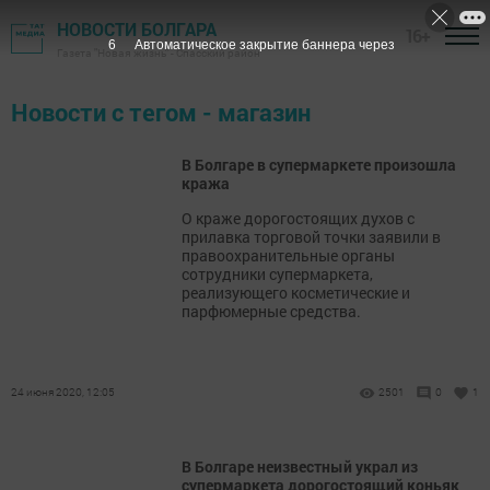
НОВОСТИ БОЛГАРА
16+
6
Автоматическое закрытие баннера через
Газета "Новая жизнь" - Спасский район
Новости с тегом - магазин
В Болгаре в супермаркете произошла
кража
​​​​​​​О краже дорогостоящих духов с
прилавка торговой точки заявили в
правоохранительные органы
сотрудники супермаркета,
реализующего косметические и
парфюмерные средства.
24 июня 2020, 12:05
2501
0
1
В Болгаре неизвестный украл из
супермаркета дорогостоящий коньяк