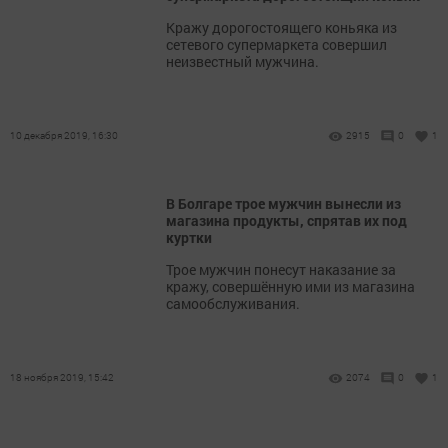
Кражу дорогостоящего коньяка из
сетевого супермаркета совершил
неизвестный мужчина.
10 декабря 2019, 16:30
2915
0
1
В Болгаре трое мужчин вынесли из
магазина продукты, спрятав их под
куртки
Трое мужчин понесут наказание за
кражу, совершённую ими из магазина
самообслуживания.
18 ноября 2019, 15:42
2074
0
1