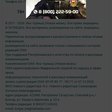
Телефон АО «ТАТМЕДИА»:
(843) 222 09 84
16+
© 2011 - 2026. Яна тормыш (Новая жизнь). Все права защищены.
© ТАТМЕДИА. Все материалы, размещенные на сайте, защищены
законом.
Перепечатка, воспроизведение и распространение в любом объеме
информации,
размещенной на сайте, возможна только с письменного согласия
редакций СМИ.
При поддержке Республиканского агентства по печати и массовым
коммуникациям.
Наименование СМИ: Яна тормыш (Новая жизнь)
СМИ зарегистрировано Федеральной службой по надзору в сфере
связи,
информационных технологий и массовых коммуникаций
запись о регистрации СМИ ЭЛ № ФС 77 - 90171 от 07.10.2025
ФИО главного редактора: И.о. главного редактора Самородова
Наталья Александровна
Адрес редакции: 422840, Республика Татарстан, Спасский р-н, г.
Болгар, ул. Хирурга Шеронова, д. 23 А
Телефон редакции: 8 (84347) 3-00-02.
e-mail: bolgar_live@tatmedia.com