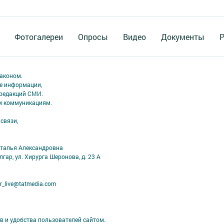
Фотогалереи
Опросы
Видео
Документы
Р
аконом.
ме информации,
 редакций СМИ.
ым коммуникациям.
связи,
аталья Александровна
лгар, ул. Хирурга Шеронова, д. 23 А
r_live@tatmedia.com
в и удобства пользователей сайтом.