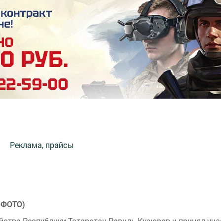
Реклама, прайсы
 (ФОТО)
яйства Республики Татарстан Равиль Кузюров и принял уча