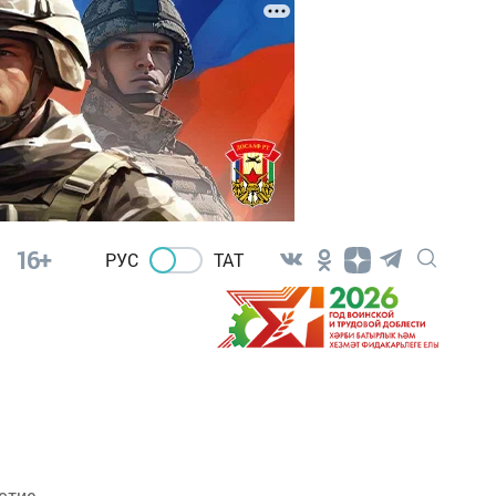
16+
РУС
ТАТ
стие