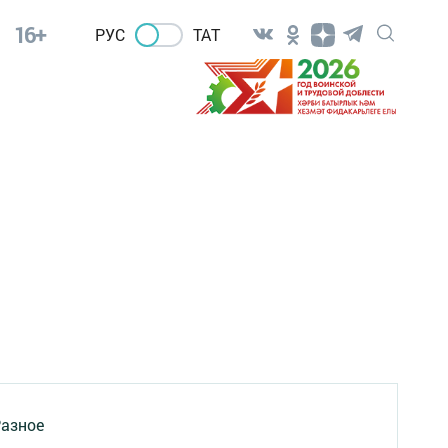
16+
РУС
ТАТ
азное