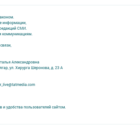
аконом.
ме информации,
 редакций СМИ.
ым коммуникациям.
связи,
аталья Александровна
лгар, ул. Хирурга Шеронова, д. 23 А
r_live@tatmedia.com
в и удобства пользователей сайтом.