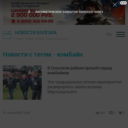
6
Автоматическое закрытие баннера через
НОВОСТИ БОЛГАРА
16+
Газета "Новая жизнь" - Спасский район
Новости с тегом - комбайн
В Спасском районе прошёл парад
комбайнов
Это традиционное летнее мероприятие
развернулось около поселка
Мартышачьего.
01 июля 2025, 14:45
921
0
0