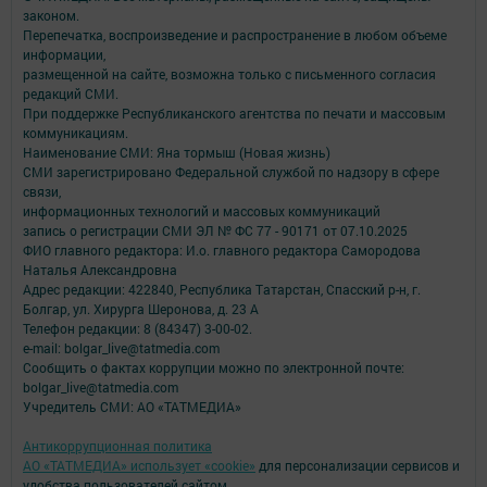
законом.
Перепечатка, воспроизведение и распространение в любом объеме
информации,
размещенной на сайте, возможна только с письменного согласия
редакций СМИ.
При поддержке Республиканского агентства по печати и массовым
коммуникациям.
Наименование СМИ: Яна тормыш (Новая жизнь)
СМИ зарегистрировано Федеральной службой по надзору в сфере
связи,
информационных технологий и массовых коммуникаций
запись о регистрации СМИ ЭЛ № ФС 77 - 90171 от 07.10.2025
ФИО главного редактора: И.о. главного редактора Самородова
Наталья Александровна
Адрес редакции: 422840, Республика Татарстан, Спасский р-н, г.
Болгар, ул. Хирурга Шеронова, д. 23 А
Телефон редакции: 8 (84347) 3-00-02.
e-mail: bolgar_live@tatmedia.com
Сообщить о фактах коррупции можно по электронной почте:
bolgar_live@tatmedia.com
Учредитель СМИ: АО «ТАТМЕДИА»
Антикоррупционная политика
АО «ТАТМЕДИА» использует «cookie»
для персонализации сервисов и
удобства пользователей сайтом.