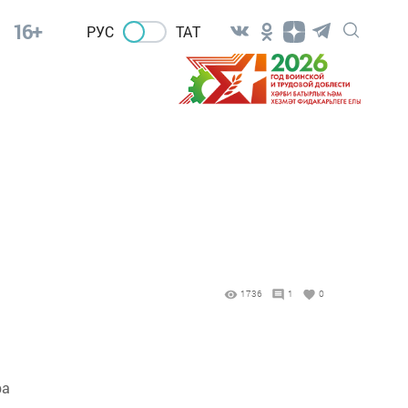
16+
РУС
ТАТ
1736
1
0
ра