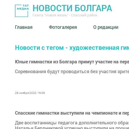
НОВОСТИ БОЛГАРА
Газета "Новая жизнь" - Спасский район
Главная
Фотогалерея
О редакции
Новости с тегом - художественная г
Юные гимнастки из Болгара примут участие на пер
Соревнования будут проводиться без участия зрите
28 ноября 2020, 16:06
Спасские гимнастки выступили на чемпионате и пе
Две воспитанницы педагога дополнительного обра
Натальи Бердниковой успешно выступили на проше