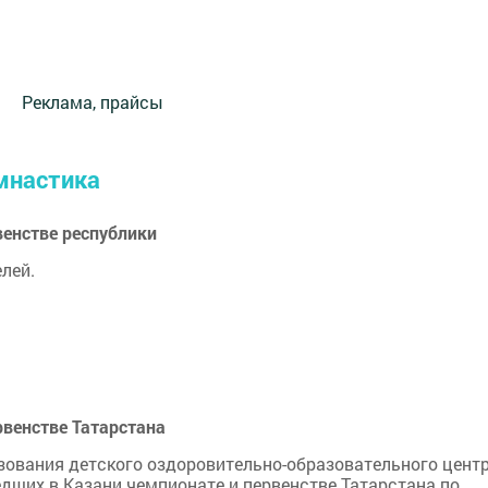
Реклама, прайсы
имнастика
венстве республики
лей.
рвенстве Татарстана
зования детского оздоровительно-образовательного цент
дших в Казани чемпионате и первенстве Татарстана по