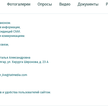
Фотогалереи
Опросы
Видео
Документы
Р
аконом.
ме информации,
 редакций СМИ.
ым коммуникациям.
связи,
аталья Александровна
лгар, ул. Хирурга Шеронова, д. 23 А
r_live@tatmedia.com
в и удобства пользователей сайтом.