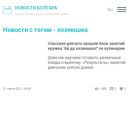
НОВОСТИ БОЛГАРА
16+
Газета "Новая жизнь" - Спасский район
Новости с тегом - хозяюшка
Спасские девчата прошли блок занятий
кружка "Ай да хозяюшка!" по кулинарии
Девочек научили готовить различные
блюда и выпечку. «Результаты» занятий
девчонки унесли домой.
21 марта 2021, 09:45
1488
0
2