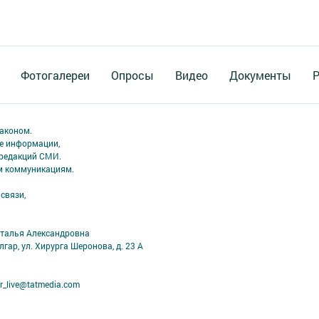
Фотогалереи
Опросы
Видео
Документы
Р
аконом.
ме информации,
 редакций СМИ.
ым коммуникациям.
связи,
аталья Александровна
лгар, ул. Хирурга Шеронова, д. 23 А
r_live@tatmedia.com