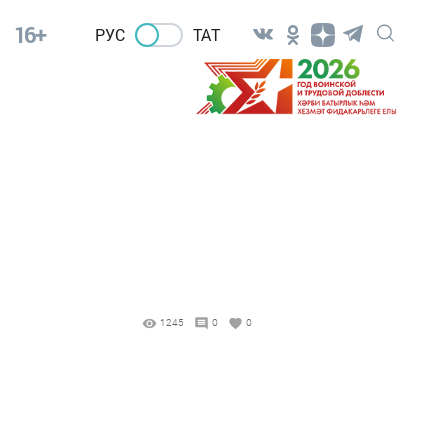
16+
РУС
ТАТ
1245
0
0