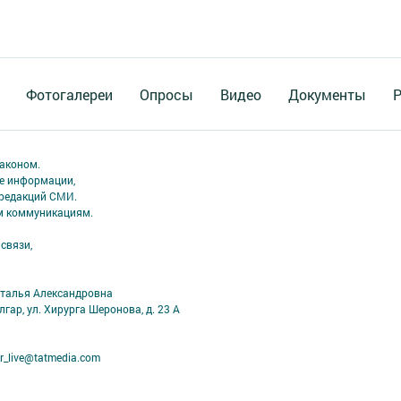
Фотогалереи
Опросы
Видео
Документы
Р
аконом.
ме информации,
 редакций СМИ.
ым коммуникациям.
связи,
аталья Александровна
лгар, ул. Хирурга Шеронова, д. 23 А
r_live@tatmedia.com