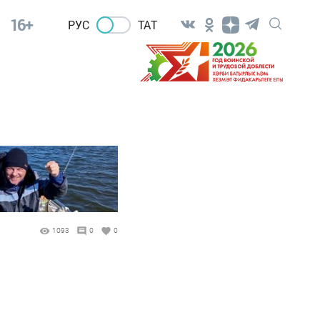
16+
РУС
ТАТ
1093
0
0