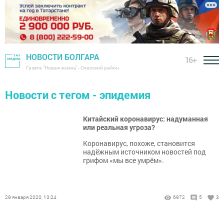
НОВОСТИ БОЛГАРА
16+
Газета "Новая жизнь" - Спасский район
Новости с тегом - эпидемия
Китайский коронавирус: надуманная
или реальная угроза?
Коронавирус, похоже, становится
надёжным источником новостей под
грифом «мы все умрём».
29 января 2020, 13:24
6972
5
3