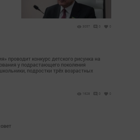
3057
0
0
я» проводит конкурс детского рисунка на
рования у подрастающего поколения
 школьники, подростки трёх возрастных
1628
0
0
совет