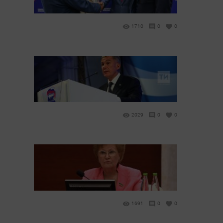
1710
0
0
2029
0
0
1691
0
0