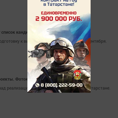
 список кандидатов в Госсовет РТ
одготовку к выборам, которые состоятся 8 сентября.
роекты. Фотоконтроль 2019»
над реализацией национальных проектов в Татарстане.