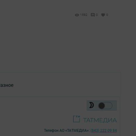
1582
0
0
азное
Телефон АО «ТАТМЕДИА»:
(843) 222 09 84