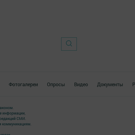
Фотогалереи
Опросы
Видео
Документы
Р
аконом.
ме информации,
 редакций СМИ.
ым коммуникациям.
связи,