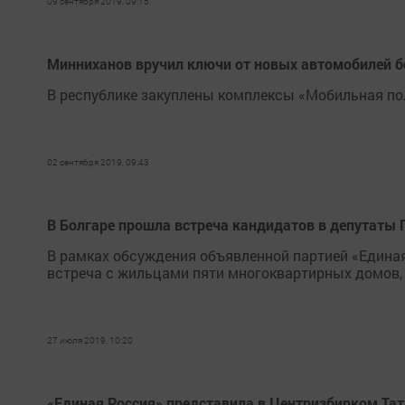
09 сентября 2019, 09:15
Минниханов вручил ключи от новых автомобилей 
В республике закуплены комплексы «Мобильная по
02 сентября 2019, 09:43
В Болгаре прошла встреча кандидатов в депутаты
В рамках обсуждения объявленной партией «Едина
встреча с жильцами пяти многоквартирных домов, 
27 июля 2019, 10:20
«Единая Россия» представила в Центризбирком Тат