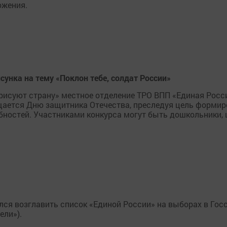
ожения.
сунка на тему «Поклон тебе, солдат России»
 рисуют страну» местное отделение ТРО ВПП «Единая Росси
ящается Дню защитника Отечества, преследуя цель форми
обностей. Участниками конкурса могут быть дошкольники,
ся возглавить список «Единой России» на выборах в Гос
ели»).