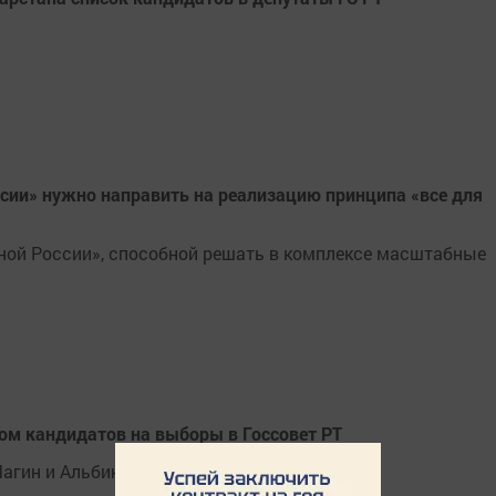
сии» нужно направить на реализацию принципа «все для
иной России», способной решать в комплексе масштабные
ком кандидатов на выборы в Госсовет РТ
агин и Альбина Насырова.