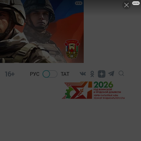
16+
РУС
ТАТ