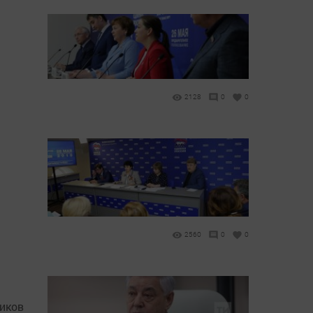
2128
0
0
2560
0
0
тиков