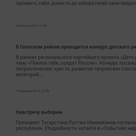
проявить себя, донести до избирателей свои предл
29 апреля 2019, 14:09
В Спасском районе проводится конкурс детского ри
В рамках регионального партийного проекта «Дети
тему «Поклон тебе, солдат России». Конкурс посв
патриотических чувств, развития творческих спос
категорий:...
10 февраля 2016, 07:56
Навстречу выборам
Президент Татарстана Рустам Минниханов согласил
республики. (Подробности читайте в «Событиях нед