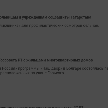
больницам и учреждениям соцзащиты Татарстана
ликлиника» для профилактических осмотров сельчан.
 Госсовета РТ с жильцами многоквартирных домов
я Россия» программы «Наш двор» в Болгаре состоялась п
расположенных по улице Горького.
арстана список кандидатов в депутаты ГС РТ