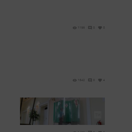
1196
0
0
1642
0
4