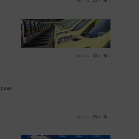
1492
0
0
1429
0
0
ервая
2103
0
2