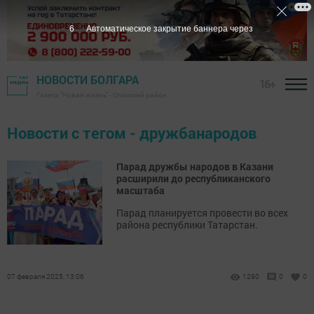
6
Автоматическое закрытие баннера через
НОВОСТИ БОЛГАРА
16+
Газета "Новая жизнь" - Спасский район
Новости с тегом - дружбанародов
Парад дружбы народов в Казани
расширили до республиканского
масштаба
Парад планируется провести во всех
района республики Татарстан.
07 февраля 2025, 13:06
1290
0
0