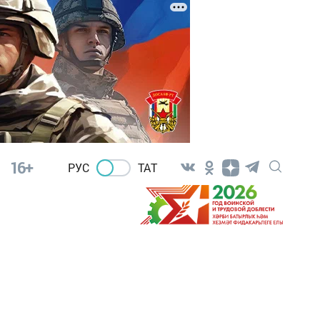
16+
РУС
ТАТ