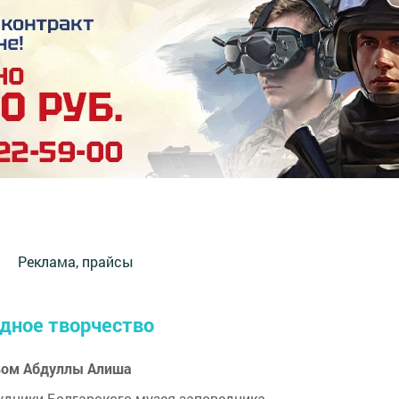
Реклама, прайсы
адное творчество
твом Абдуллы Алиша
удники Болгарского музея-заповедника.