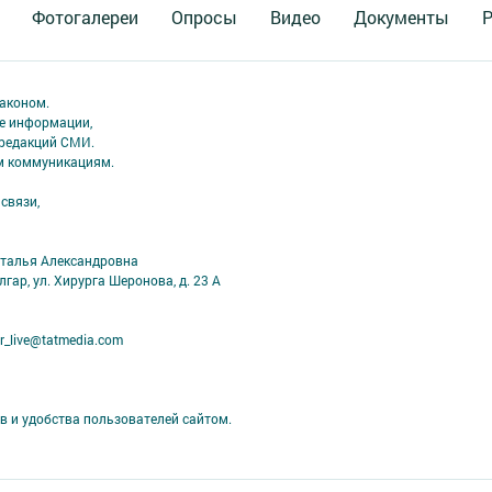
Фотогалереи
Опросы
Видео
Документы
Р
аконом.
ме информации,
 редакций СМИ.
ым коммуникациям.
связи,
аталья Александровна
лгар, ул. Хирурга Шеронова, д. 23 А
r_live@tatmedia.com
в и удобства пользователей сайтом.