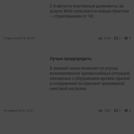
С 4 августа платежные документы за
услуги ЖКХ пополнятся новым пунктом
– страхованием от ЧС.
15 августа 2019, 20:25
2233
0
0
Лучше предупредить
В зимний сезон появляется угроза
возникновения чрезвычайных ситуаций,
связанных с обрушением кровли зданий
и сооружений по причине чрезмерной
снеговой нагрузки.
19 января 2012, 12:31
1532
0
0