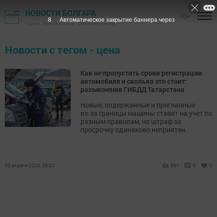
НОВОСТИ БОЛГАРА
16+
8
Автоматическое закрытие баннера через
Газета "Новая жизнь" - Спасский район
Новости с тегом - цена
Как не пропустить сроки регистрации
автомобиля и сколько это стоит:
разъяснения ГИБДД Татарстана
Новые, подержанные и пригнанные
из‑за границы машины ставят на учет по
разным правилам, но штраф за
просрочку одинаково неприятен.
02 апреля 2026, 08:22
581
0
0