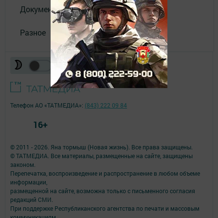
Документы
Разное
Телефон АО «ТАТМЕДИА»:
(843) 222 09 84
16+
© 2011 - 2026. Яна тормыш (Новая жизнь). Все права защищены.
© ТАТМЕДИА. Все материалы, размещенные на сайте, защищены
законом.
Перепечатка, воспроизведение и распространение в любом объеме
информации,
размещенной на сайте, возможна только с письменного согласия
редакций СМИ.
При поддержке Республиканского агентства по печати и массовым
коммуникациям.