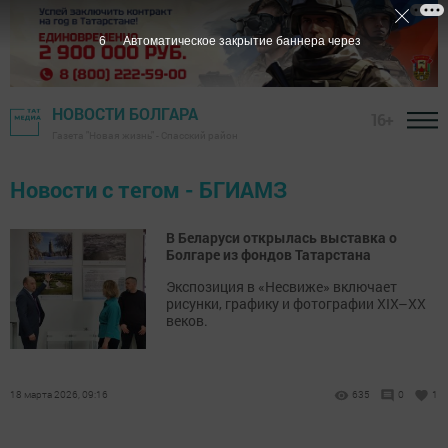
5
Автоматическое закрытие баннера через
НОВОСТИ БОЛГАРА
16+
Газета "Новая жизнь" - Спасский район
Новости с тегом - БГИАМЗ
В Беларуси открылась выставка о
Болгаре из фондов Татарстана
Экспозиция в «Несвиже» включает
рисунки, графику и фотографии XIX–XX
веков.
18 марта 2026, 09:16
635
0
1