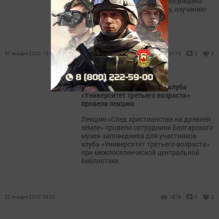
Вся жизнь этой женщины посвящена
людям, служению обществу, изучению
истории родного края.
31 января 2020, 12:15
6113
2
5
В Болгаре для участников клуба
«Университет третьего возраста»
провели лекцию
Лекцию «След христианства на древней
земле» провели сотрудники Болгарского
музея-заповедника для участников
клуба «Университет третьего возраста»
при межпоселенческой центральной
библиотеке.
22 января 2020, 09:20
1878
0
2