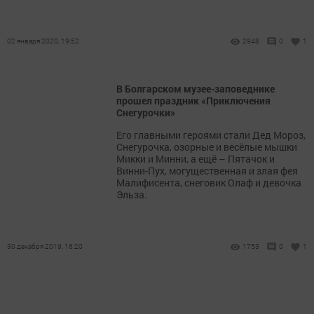
02 января 2020, 19:52
2948
0
1
В Болгарском музее-заповеднике
прошел праздник «Приключения
Снегурочки»
​​​​​​​Его главными героями стали Дед Мороз,
Снегурочка, озорные и весёлые мышки
Микки и Минни, а ещё – Пятачок и
Винни-Пух, могущественная и злая фея
Малифисента, снеговик Олаф и девочка
Эльза.
30 декабря 2019, 16:20
1753
0
1