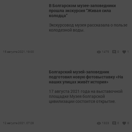
В Болгарском музее-заповедники
прошла экскурсия “Живая сила
колодца”
Экскурсовод музея рассказала о пользе
колодезной воды.
15 августа 2021, 19:00
1475
0
1
Болгарский музей-заповедник
подготовил новую фотовыставку «На
наших улицах живёт история»
17 августа 2021 года на выставочной
площадке Музея болгарской
цивилизации состоится открытие.
12 августа 2021, 07:28
1323
0
0