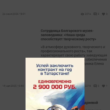
24 июня 2020, 18:01
2074
0
3
Сотрудница Болгарского музея-
заповедника: «Наша среда
способствует творческому росту»
«В атмосфере духовного, творческого и
профессионального роста», так
характеризует свою работу заведующая
отделом информационного обеспечения
Болгарского музея-заповедника Елена
Ефимова.
15 мая 2020, 13:50
2219
0
1
Мозаика жизни Нинель Садриевой