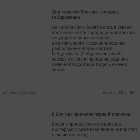
Для туристов Болгара - колодец
Габдрахмана
На живописном берегу Волги, в северо-
восточной части городища Болгарского
государственного историко-
архитектурного музея-заповедника,
расположен колодец святого
Габдрахмана (Габдрахман сахабэ
коесы). Согласно преданию родник с
целебной водой забил здесь именно
зимой.
27 ноября 2020, 13:25
4610
2
1
В Болгаре причалил первый теплоход
Вчера к причалу речного вокзала
Болгарского музея-заповедника пристал
первый теплоход.