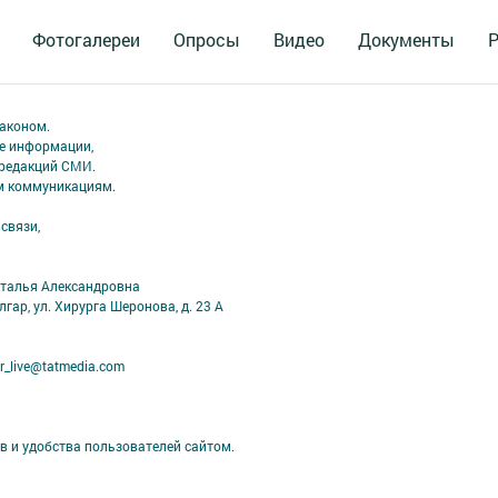
Фотогалереи
Опросы
Видео
Документы
Р
аконом.
ме информации,
 редакций СМИ.
ым коммуникациям.
связи,
аталья Александровна
лгар, ул. Хирурга Шеронова, д. 23 А
r_live@tatmedia.com
в и удобства пользователей сайтом.