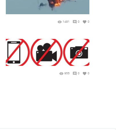
1481
0
0
955
0
0