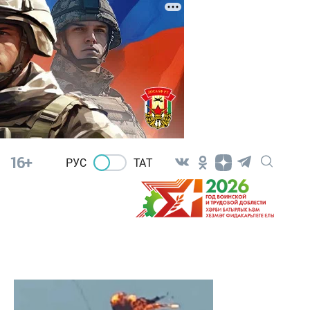
16+
РУС
ТАТ