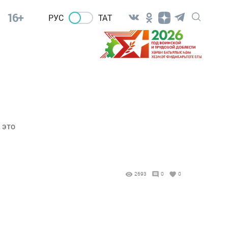
16+
РУС
ТАТ
 это
2693
0
0