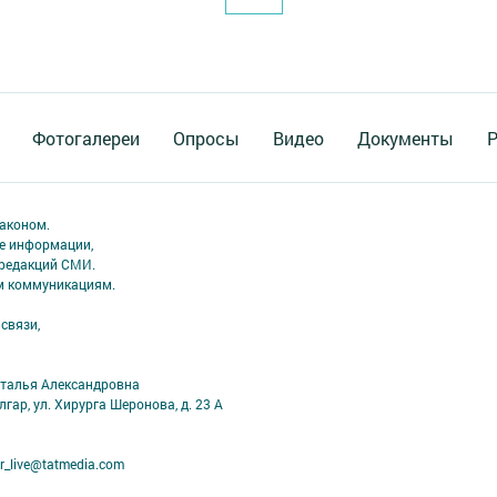
Фотогалереи
Опросы
Видео
Документы
Р
аконом.
ме информации,
 редакций СМИ.
ым коммуникациям.
связи,
аталья Александровна
лгар, ул. Хирурга Шеронова, д. 23 А
r_live@tatmedia.com