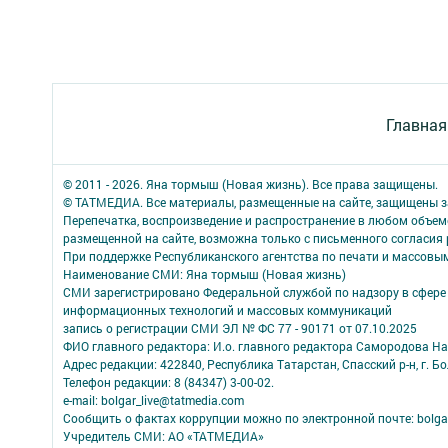
Главная
© 2011 - 2026. Яна тормыш (Новая жизнь). Все права защищены.
© ТАТМЕДИА. Все материалы, размещенные на сайте, защищены з
Перепечатка, воспроизведение и распространение в любом объе
размещенной на сайте, возможна только с письменного согласия
При поддержке Республиканского агентства по печати и массов
Наименование СМИ: Яна тормыш (Новая жизнь)
СМИ зарегистрировано Федеральной службой по надзору в сфере 
информационных технологий и массовых коммуникаций
запись о регистрации СМИ ЭЛ № ФС 77 - 90171 от 07.10.2025
ФИО главного редактора: И.о. главного редактора Самородова Н
Адрес редакции: 422840, Республика Татарстан, Спасский р-н, г. Бо
Телефон редакции: 8 (84347) 3-00-02.
e-mail: bolgar_live@tatmedia.com
Сообщить о фактах коррупции можно по электронной почте: bolga
Учредитель СМИ: АО «ТАТМЕДИА»