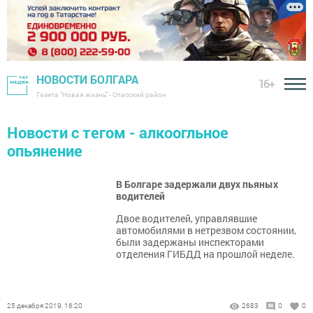
НОВОСТИ БОЛГАРА
16+
Газета "Новая жизнь" - Спасский район
Новости с тегом - алкоогльное
опьянение
В Болгаре задержали двух пьяных
водителей
Двое водителей, управлявшие
автомобилями в нетрезвом состоянии,
были задержаны инспекторами
отделения ГИБДД на прошлой неделе.
25 декабря 2019, 16:20
2683
0
0