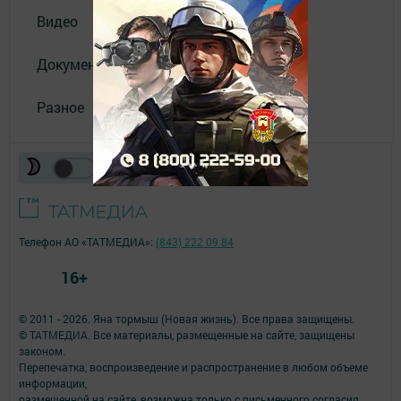
Видео
Документы
Разное
Телефон АО «ТАТМЕДИА»:
(843) 222 09 84
16+
© 2011 - 2026. Яна тормыш (Новая жизнь). Все права защищены.
© ТАТМЕДИА. Все материалы, размещенные на сайте, защищены
законом.
Перепечатка, воспроизведение и распространение в любом объеме
информации,
размещенной на сайте, возможна только с письменного согласия