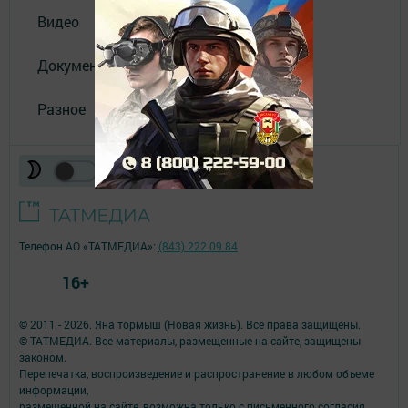
Видео
Документы
Разное
Телефон АО «ТАТМЕДИА»:
(843) 222 09 84
16+
© 2011 - 2026. Яна тормыш (Новая жизнь). Все права защищены.
© ТАТМЕДИА. Все материалы, размещенные на сайте, защищены
законом.
Перепечатка, воспроизведение и распространение в любом объеме
информации,
размещенной на сайте, возможна только с письменного согласия