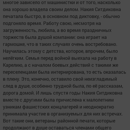
многое зависело от машинистки и от того, насколько
она хорошо владела своим делом. Накия Ситдиковна
печатала быстро, в основном под диктовку, - обычно
подгоняло время. Работу свою, несмотря на
загруженность, любила, а во время праздничных
торжеств была душой компании: она играет на
гармошке, что в таких случаях очень востребовано.
Научилась этому с детства, которое, впрочем, было
нелёгким. Семья перед войной выехала на работу в
Карелию, а с началом боевых действий с такими же
переселенцами была интернирована, то есть оказалась
в плену. Это, конечно, оставило свой неизгладимый
след в душе, особенно трудной была, по её рассказам,
дорога домой. И лишь спустя годы Накия Ситдиковна
вместе с другими была причислена к малолетним
узникам фашистских концлагерей и неоднократно
принимала участие в организуемых для них встречах.
Вот такие они, ветераны районной печати, которые
продолжают в душе оставаться членами общего