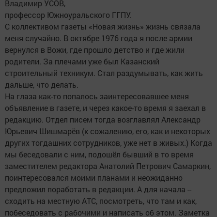
Владимир УСОВ,
профессор Южноуральского ГГПУ.
С коллективом газеты «Новая жизнь» жизнь связала
меня случайно. В октябре 1976 года я после армии
вернулся в Вожи, где прошло детство и где жили
родители. За плечами уже был Казанский
строительный техникум. Стал раздумывать, как жить
дальше, что делать.
На глаза как-то попалось заинтересовавшее меня
объявление в газете, и через какое-то время я заехал в
редакцию. Отдел писем тогда возглавлял Александр
Юрьевич Шишмарёв (к сожалению, его, как и некоторых
других тогдашних сотрудников, уже нет в живых.) Когда
мы беседовали с ним, подошёл бывший в то время
заместителем редактора Анатолий Петрович Самаркин,
поинтересовался моими планами и неожиданно
предложил поработать в редакции. А для начала --
сходить на местную АТС, посмотреть, что там и как,
побеседовать с рабочими и написать об этом. Заметка