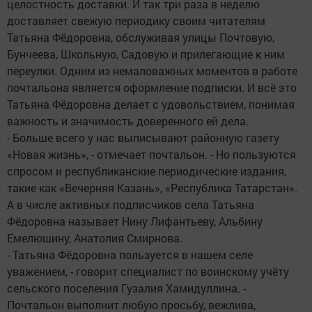
целостность доставки. И так три раза в неделю
доставляет свежую периодику своим читателям
Татьяна Фёдоровна, обслуживая улицы Почтовую,
Бунчеева, Школьную, Садовую и прилегающие к ним
переулки. Одним из немаловажных моментов в работе
почтальона является оформление подписки. И всё это
Татьяна Фёдоровна делает с удовольствием, понимая
важность и значимость доверенного ей дела.
- Больше всего у нас выписывают районную газету
«Новая жизнь», - отмечает почтальон. - Но пользуются
спросом и республиканские периодические издания,
такие как «Вечерняя Казань», «Республика Татарстан».
А в числе активных подписчиков села Татьяна
Фёдоровна называет Нину Лифантьеву, Альбину
Емелюшину, Анатолия Смирнова.
- Татьяна Фёдоровна пользуется в нашем селе
уважением, - говорит специалист по воинскому учёту
сельского поселения Гузалия Хамидуллина. -
Почтальон выполнит любую просьбу, вежлива,