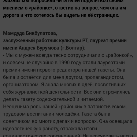
жизни» мы попросили читателей поделиться своим
мнением о «районке», ответив на вопрос, чем она им
дорога и что хотелось бы видеть на её страницах.
Мамдуда Бикбулатова,
заслуженный работник культуры РТ, лауреат премии
имени Андрея Бурумова (г.Болгар):
- Мы с мужем всегда тесно сотрудничали с «районкой»,
и совсем не случайно в 1990 году стали лауреатами
премии имени первого редактора нашей газеты. Она
была и остаётся для меня другом, пропагандистом,
организатором. Я знала многих людей, посвятивших
себя журналисткой деятельности. Все они стремились
делать газету содержательной и читаемой.
Неоценима роль нашей «районки» в патриотическом,
трудовом воспитании молодёжи. Газета была
советчиком во многих делах и вопросах. Она освещала
идеологическую работу, отражала итоги
социалистических соревнований. Не перечислить всего,