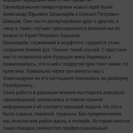
Своеобразными генераторами новых идей были
Александр Юрьевич Шишмарёв и Михаил Петрович
Швецов. Они часто дискутировали друг с другом, к
чему в таких случаях присоединялся близкий им по
возрасту Юрий Петрович Баранов.
Шишмарёв, служивший в морфлоте, гордился этим,
сохраняя боевой дух. Помню такой случай. С пристани
как-то позвонила моя будущая жена Надежда и
пожаловалась, что к ней с подругой пристают какие -то
хулиганы. Буквально через три минуты мы с
Александром на его мотоцикле помчались на разборку.
Разобрались…
Сама работа в редакции внешне выглядела довольно
однообразной, заключаясь в поиске нужной
информации и её соответствующей подаче. Но это и
было самым, пожалуй, трудным. Без преувеличения,
мы исколесили район вдоль и поперёк. Историю многих
таких поездок запечатлел профессиональный