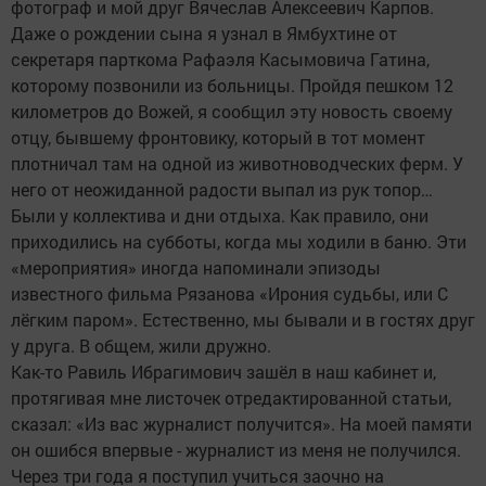
фотограф и мой друг Вячеслав Алексеевич Карпов.
Даже о рождении сына я узнал в Ямбухтине от
секретаря парткома Рафаэля Касымовича Гатина,
которому позвонили из больницы. Пройдя пешком 12
километров до Вожей, я сообщил эту новость своему
отцу, бывшему фронтовику, который в тот момент
плотничал там на одной из животноводческих ферм. У
него от неожиданной радости выпал из рук топор…
Были у коллектива и дни отдыха. Как правило, они
приходились на субботы, когда мы ходили в баню. Эти
«мероприятия» иногда напоминали эпизоды
известного фильма Рязанова «Ирония судьбы, или С
лёгким паром». Естественно, мы бывали и в гостях друг
у друга. В общем, жили дружно.
Как-то Равиль Ибрагимович зашёл в наш кабинет и,
протягивая мне листочек отредактированной статьи,
сказал: «Из вас журналист получится». На моей памяти
он ошибся впервые - журналист из меня не получился.
Через три года я поступил учиться заочно на