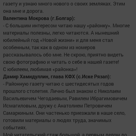
газету и узнаю много нового о своих земляках. Этим
она мне и дорога.
Валентина Мокрова (г.Болгар):
- С большим интересом читаю нашу «районку». Многие
материалы полезны, легко читаются. А нынешний
юбилейный год «Новой жизни» и для меня стал
особенным, так как в одном из номеров
рассказывалось обо мне. Не скрою, приятно видеть
свою фотографию и читать о себе в нашей газете!
С юбилеем, любимая «районка»!
Дамир Хамидуллин, глава КФХ (с.Иске Рязап):
- Районную газету читаю с шестидесятых годов
прошлого столетия. Лично был знаком с Николаем
Васильевичем Чегодаевым, Равилем Ибрагимовичем
Исмагиловым, дружу с Анатолием Петровичем
Самаркиным. Они частенько приезжали в наше село,
готовили материалы о людях труда, значимых
событиях.
Мой читательский стаж большой, а первым делом до