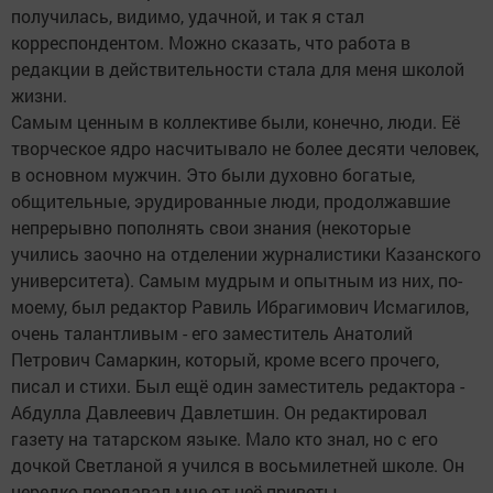
получилась, видимо, удачной, и так я стал
корреспондентом. Можно сказать, что работа в
редакции в действительности стала для меня школой
жизни.
Самым ценным в коллективе были, конечно, люди. Её
творческое ядро насчитывало не более десяти человек,
в основном мужчин. Это были духовно богатые,
общительные, эрудированные люди, продолжавшие
непрерывно пополнять свои знания (некоторые
учились заочно на отделении журналистики Казанского
университета). Самым мудрым и опытным из них, по-
моему, был редактор Равиль Ибрагимович Исмагилов,
очень талантливым - его заместитель Анатолий
Петрович Самаркин, который, кроме всего прочего,
писал и стихи. Был ещё один заместитель редактора -
Абдулла Давлеевич Давлетшин. Он редактировал
газету на татарском языке. Мало кто знал, но с его
дочкой Светланой я учился в восьмилетней школе. Он
нередко передавал мне от неё приветы.