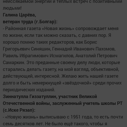
неиссякаемой энергии и тёплых встреч с позитивными
людьми!
Галина Царёва,
ветеран труда (г.Болгар):
- Районная газета «Новая жизнь» сопровождает меня
по жизни, если так можно сказать, с давних пор. Я
хорошо помню таких редакторов, как Борис
Григорьевич Синяшин, Геннадий Иванович Пахомов,
Равиль Ибрагимович Исмагилов, Анатолий Петрович
Самаркин. Это преданные своему делу люди, которые
старались делать газету, на мой взгляд, объективной,
действующей, интересной. Желаю жить нашей газете
долго и быть немеркнущей «звёздочкой» среди прочих
периодических изданий.
Зиннатулла Гиззатуллин, участник Великой
Отечественной войны, заслуженный учитель школы РТ
(с.Иске Рязап):
- «Новую жизнь» выписываю с 1951 года, то есть почти
семь десятков лет. Не было ещё такого, чтобы я