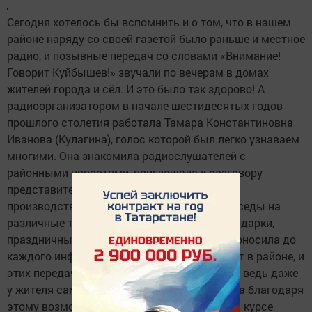
Сегодня хотелось бы вспомнить и о том, что в нашем
районе наряду со своей газетой было раньше и местное
радио, и позывные передач со словами «Внимание!
Говорит Куйбышев!» звучали по вечерам в домах
жителей города и сёл. И это было так здорово! А
радиоорганизатором в начале шестидесятых годов
прошлого столетия работала Тамара Константиновна
Иванова (Кулагина), голос которой был легко узнаваем
многими. Она знакомила радиослушателей с
районными новостями, приглашала к разговору
представителей руководства, передовиков
производства, специалистов, проводила беседы на
различные темы, готовила музыкальные подарки,
праздничные поздравления и т.д. То есть доносила до
каждого информацию о том, что происходит в районе, и
этих передач ждали с нетерпением. Ещё бы, ведь даже
у жителя самой отдалённой деревушки была благодаря
этому возможность не только находиться в курсе