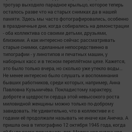
тротуар выходило парадное крыльцо, которое теперь
осталось разве что на старых снимках да в нашей
памяти. Здесь мы часто фотографировались, особенно
в праздничные дни, когда собирались на демонстрации
- оба коллектива со своими детьми, друзьями,
близкими. А как интересно сейчас рассматривать
старые снимки, сделанные непосредственно в
типографии - у линотипов и печатных машин, у
наборных касс и в тесном переплётном цехе. Кажется,
это было только вчера, но сколько уже утекло воды…
Не менее интересно было слушать и воспоминания
бывших работников, среди которых, например, Анна
Павловна Кузьмичёва. Покладистому характеру,
доброте и щедрости сердца этой невысокого роста
миловидной женщины можно только по-доброму
завидовать. Не удивительно, что в коллективе и с
годами её продолжали называть не иначе как Анечка. А
пришла она в типографию 12 октября 1945 года, когда
ей было всего пятнадцать лет. Маленькая худенькая