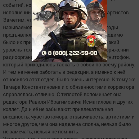
событий, но и послушать, например, песни в
исполнении известных на районном уровне артистов…
Заметим, что требования к работникам так
называемого идеологического фронта в те годы
предъявлялись достаточно строгие, и необходимо
было их придерживаться. Нужно учесть и низкий
уровень технической оснащённости: в распоряжении
радиоорганизатора имелся тяжеленный магнитофон,
который приходилось таскать с собой по всему району.
И тем не менее работать в редакции, а именно к ней
относился этот отдел, было очень интересно. К тому же
Тамара Константиновна и с обязанностями корректора
справлялась отлично. С теплотой вспоминает она
редактора Равиля Ибрагимовича Исмагилова и других
коллег. Да и её не забывают: привлекательная
внешность, чувство юмора, отзывчивость, артистизм и
многое другое, чем она наделена сполна, нельзя было
не замечать, нельзя не помнить.
Удивляет и то, что в свои девять с лишним десятков