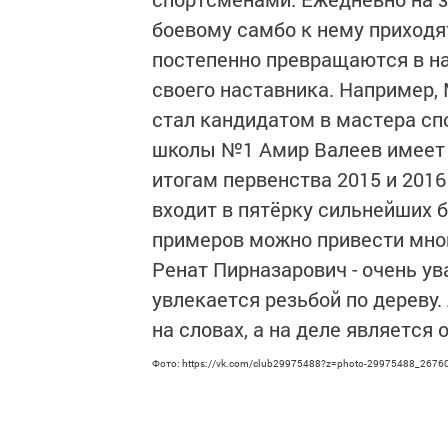
боевому самбо к нему приходят
постепенно превращаются в на
своего наставника. Например,
стал кандидатом в мастера сп
школы №1 Амир Валеев имеет 
итогам первенства 2015 и 2016
входит в пятёрку сильнейших б
примеров можно привести мно
Ренат Пирназарович - очень ув
увлекается резьбой по дереву.
на словах, а на деле является
Фото: https://vk.com/club29975488?z=photo-29975488_26