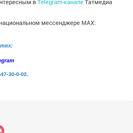
интересным в
Telegram-канале
Татмедиа
в национальном мессенджере MАХ:
етях:
egram
)47-30-0-02.