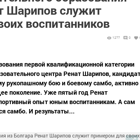
ат Шарипов служит
воих воспитанников
1277
0
зования первой квалификационной категории
зовательного центра Ренат Шарипов, кандида
му рукопашному бою и боевому самбо, активно
ее поколение. Уже пятый год Ренат
спортивный опыт юным воспитанникам. А сам
ся самбо. И результаты...