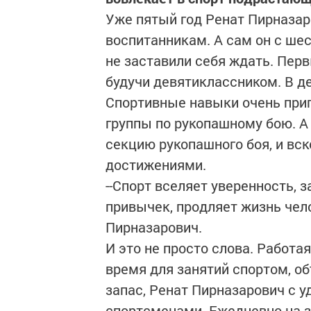
Уже пятый год Ренат Пирназа
воспитанникам. А сам он с ше
не заставили себя ждать. Перв
будучи девятиклассником. В д
Спортивные навыки очень приго
группы по рукопашному бою. А
секцию рукопашного боя, и вск
достижениями.
--Спорт вселяет уверенность, 
привычек, продляет жизнь чело
Пирназарович.
И это не просто слова. Работа
время для занятий спортом, о
запас, Ренат Пирназарович с 
спортсменами. Ежедневно на 