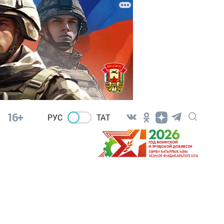
16+
РУС
ТАТ