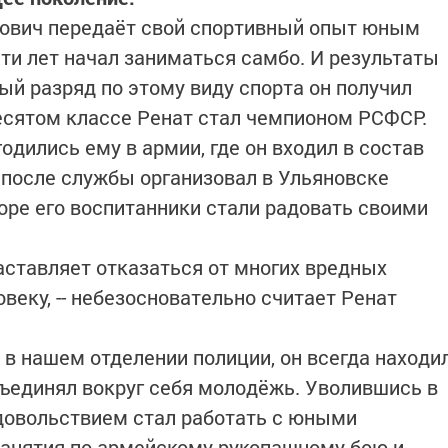
рович передаёт свой спортивный опыт юным
сти лет начал заниматься самбо. И результаты
ый разряд по этому виду спорта он получил
есятом классе Ренат стал чемпионом РСФСР.
дились ему в армии, где он входил в состав
 после службы организовал в Ульяновске
оре его воспитанники стали радовать своими
заставляет отказаться от многих вредных
веку, -- небезосновательно считает Ренат
я в нашем отделении полиции, он всегда находи
бъединял вокруг себя молодёжь. Уволившись в
удовольствием стал работать с юными
занятия по армейскому рукопашному бою и