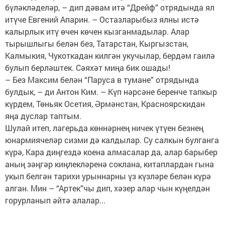
бүләкләделәр, – дип дәвам итә “Дрейф” отрядында ял
итүче Евгений Апарин. – Остазларыбыз ялны истә
калырлык итү өчен көчен кызганмадылар. Алар
тырышлыгы белән без, Татарстан, Кыргызстан,
Калмыкия, Чукоткадан килгән укучылар, бердәм гаилә
булып берләштек. Сәяхәт миңа бик ошады!
– Без Максим белән “Паруса в тумане” отрядында
булдык, – ди Антон Ким. – Күп нәрсәне беренче тапкыр
күрдем, Төньяк Осетия, Әрмәнстан, Красноярскидан
яңа дуслар таптым.
Шулай итеп, лагерьда көннәрнең ничек үтүен безнең
юнармиячеләр сизми дә калдылар. Су салкын булганга
күрә, Кара диңгездә коена алмасалар да, алар барыбер
аның зәңгәр киңлекләренә соклана, китаплардан гына
укып белгән тарихи урыннарны үз күзләре белән күрә
алган. Мин – “Артек”чы дип, хәзер алар чын күңелдән
горурланып әйтә алалар...