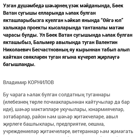
Узган дүшәмбедә шәһәрнең үзәк мәйданында, Бөек
Ватан сугышы елларында һәлак булган
якташларыбызга куелган һәйкәл янында “Өйгә юл”
халыкара проекты кысаларында тантаналы матәм
чарасы булды. Ул Бөек Ватан сугышында һәлак булган
якташыбыз, Балымер авылында туган Валентин
Николаевич Бесчастновның яу кырыннан табып алып
кайткан сөякләрен туган ягына күчереп җирләүгә
багышланды.
Владимир КОРНИЛОВ
Бу чарага һәлак булган солдатның туганнары
(илебезнең төрле почмакларыннан кайтучылар да бар
иде), шәһәр мәктәпләре укучылары, юнармиячеләр,
эзтабарлар, район һәм шәһәр җитәкчеләре, авыл
җирлеге башлыклары, предприятие, оешма,
учреждениеләр җитәкчеләре, ветераннар һәм җәмәгать