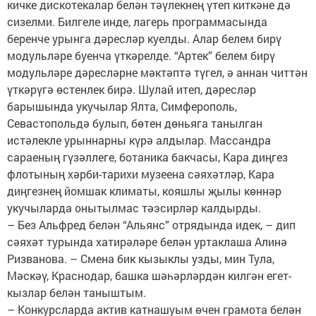
кичке дискотекалар белән тәүлекнең үтеп киткәне дә
сизелми. Билгеле инде, лагерь программасында
беренче урынга дәресләр куелды. Алар белем бирү
модульләре буенча үткәрелде. “Артек” белем бирү
модульләре дәресләрне мәктәптә түгел, ә аннан читтән
үткәрүгә өстенлек бирә. Шулай итеп, дәресләр
барышында укучылар Ялта, Симферополь,
Севастопольдә булып, бөтен дөньяга танылган
истәлекле урыннарны күрә алдылар. Массандра
сараеның гүзәллеге, ботаника бакчасы, Кара диңгез
флотының хәрби-тарихи музеена сәяхәтләр, Кара
диңгезнең йомшак климаты, кояшлы җылы көннәр
укучыларда онытылмас тәэсирләр калдырды.
– Без Альфред белән “Альянс” отрядында идек, – дип
сәяхәт турында хатирәләре белән уртаклаша Алинә
Ризванова. – Смена бик кызыклы узды, мин Тула,
Мәскәү, Краснодар, башка шәһәрләрдән килгән егет-
кызлар белән таныштым.
– Конкурсларда актив катнашуым өчен грамота белән