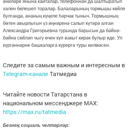
әниләре янына кайталар, телефоннан да шалтыратып
хәлен белешеп торалар. Балаларының тормышы көйле
булганда, ананың күңеле һәрчак тыныч. Тормышның
бөтен авырлыгын үз иңнәренә салып күтәрә алган
Александра Григорьевна турында барысын да бәйнә-
бәйнә сөйләп чыгу өчен күп вакыт кирәк булыр иде. Ул
күргәннәрне башкаларга күрергә туры килмәсен.
Следите за самым важным и интересным в
Telegram-канале
Татмедиа
Читайте новости Татарстана в
национальном мессенджере MАХ:
https://max.ru/tatmedia
Безнең социаль челтәрләр: