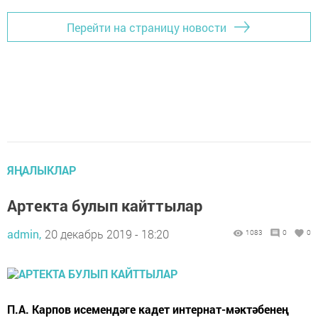
Перейти на страницу новости
ЯҢАЛЫКЛАР
Артекта булып кайттылар
admin,
20 декабрь 2019 - 18:20
1083
0
0
П.А. Карпов исемендәге кадет интернат-мәктәбенең