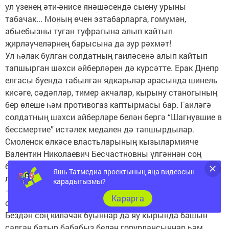
ул үзенең әти-әнисе янәшәсендә сыену урыны
табачак... Моның өчен эзтабарларга, гомумән,
абыебызны туган туфрагына алып кайтып
җирләүчеләрнең барысына да зур рәхмәт!
Ул һәлак булган солдатның гаиләсенә алып кайтып
тапшырган шәхси әйберләрен дә күрсәтте. Ерак Днепр
елгасы буенда табылган ядкарьләр арасында шинель
кисәге, сәдәпләр, тимер акчалар, кырыну станогының
бер өлеше һәм противогаз каптырмасы бар. Гаиләгә
солдатның шәхси әйберләре белән бергә “Шагнувшие в
бессмертие” истәлек медален дә тапшырдылар.
Смоленск өлкәсе властьларының кызылармияче
Валентин Николаевич Бесчастновны үлгәннән соң
бүләкләү турында чыгарган боерыгы аерым мактауга
Яшь Татмедиа проектының яңа видеосын
лаек.
карадыгызмы?
– Хәзер бу ядкарьләр безнең гаиләдә кадерләп
Карарга
сакланачак, – дип билгеләп үтте Валерий Скачков. –
Бездән соң киләчәк буыннар да яу кырында башын
салган батыр бабабыз белән горурлансыннар һәм