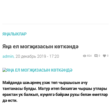
ЯҢАЛЫКЛАР
Яңа ел могҗизасын көткәндә
admin,
20 декабрь 2019 - 17:20
824
0
0
Мәйданда шәһәрнең үзәк төп чыршысын ачу
тантанасы булды. Матур итеп бизәлгән чыршы утлары
ерактан ук балкып, күңелгә бәйрәм рухы белән өметләр
дә өсти.