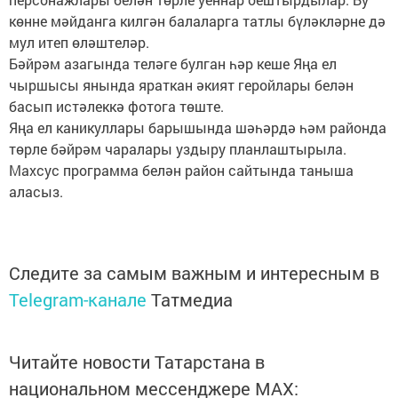
көнне мәйданга килгән балаларга татлы бүләкләрне дә
мул итеп өләштеләр.
Бәйрәм азагында теләге булган һәр кеше Яңа ел
чыршысы янында яраткан әкият геройлары белән
басып истәлеккә фотога төште.
Яңа ел каникуллары барышында шәһәрдә һәм районда
төрле бәйрәм чаралары уздыру планлаштырыла.
Махсус программа белән район сайтында таныша
аласыз.
Следите за самым важным и интересным в
Telegram-канале
Татмедиа
Читайте новости Татарстана в
национальном мессенджере MАХ: