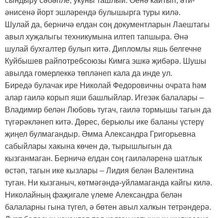
сындыру сәбәпле, укуны ташлый. Өенә кайтып, әти-
әнисенә йорт эшләрендә булышырга туры килә.
Шулай да, берничә елдан соң документларын Лаештагы
авыл хуҗалыгы техникумына илтеп тапшыра. Әнә
шулай бухгалтер булып китә. Дипломлы яшь белгечне
Куйбышев райпотребсоюзы Кимга эшкә җибәрә. Шушы
авылда гомерлеккә төпләнеп кала да инде ул.
Биредә булачак ире Николай Федоровичны очрата һәм
алар гаилә корып яши башлыйлар. Игезәк балалары –
Владимир белән Любовь тугач, гаилә тормышы тагын да
түгәрәкләнеп китә. Дөрес, берьюлы ике баланы үстерү
җиңел булмагандыр. Әмма Александра Григорьевна
сабыйлары хакына көчен дә, тырышлыгын да
кызганмаган. Берничә елдан соң гаиләләренә шатлык
өстәп, тагын ике кызлары – Лидия белән Валентина
туган. Ни кызганыч, көтмәгәндә-уйламаганда кайгы килә.
Николайның фаҗигале үлеме Александра белән
балаларны гына түгел, ә бөтен авыл халкын тетрәндерә.