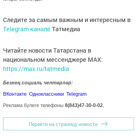
Следите за самым важным и интересным в
Telegram-канале
Татмедиа
Читайте новости Татарстана в
национальном мессенджере MАХ:
https://max.ru/tatmedia
Безнең социаль челтәрләр:
ВКонтакте
Одноклассники
Telegram
Реклама бүлеге телефоны
8(843)47-30-0-02.
Перейти на страницу новости