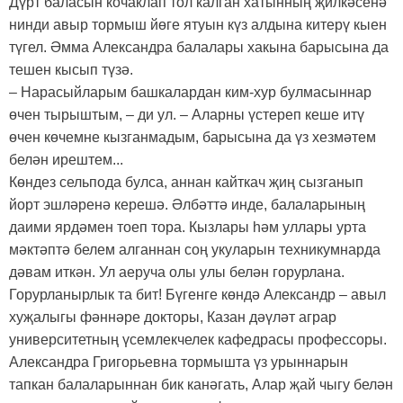
Дүрт баласын кочаклап тол калган хатынның җилкәсенә
нинди авыр тормыш йөге ятуын күз алдына китерү кыен
түгел. Әмма Александра балалары хакына барысына да
тешен кысып түзә.
– Нарасыйларым башкалардан ким-хур булмасыннар
өчен тырыштым, – ди ул. – Аларны үстереп кеше итү
өчен көчемне кызганмадым, барысына да үз хезмәтем
белән ирештем...
Көндез сельпода булса, аннан кайткач җиң сызганып
йорт эшләренә керешә. Әлбәттә инде, балаларының
даими ярдәмен тоеп тора. Кызлары һәм уллары урта
мәктәптә белем алганнан соң укуларын техникумнарда
дәвам иткән. Ул аеруча олы улы белән горурлана.
Горурланырлык та бит! Бүгенге көндә Александр – авыл
хуҗалыгы фәннәре докторы, Казан дәүләт аграр
университетның үсемлекчелек кафедрасы профессоры.
Александра Григорьевна тормышта үз урыннарын
тапкан балаларыннан бик канәгать, Алар җай чыгу белән