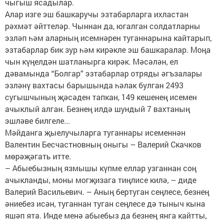
чыгыш ясадылар.
Алар изге эш башкаручы эзтабарларга ихластан
рәхмәт әйттеләр. Чыннан да, югалган солдатларны
эзләп һәм аларның исемнәрен туганнарына кайтарып,
эзтабарлар бик зур һәм кирәкле эш башкаралар. Моңа
чын күңелдән шатланырга кирәк. Мәсәлән, ел
дәвамында “Болгар” эзтабарлар отряды әгъзалары
эзләнү вахтасы барышында һәлак булган 2493
сугышчының җәсәден тапкан, 149 кешенең исемен
ачыклый алган. Безнең илдә шундый 7 вахтаның
эшләве билгеле...
Мәйданга җыелучыларга туганнары исеменнән
Валентин Бесчастновның оныгы – Валерий Скачков
мөрәҗәгать итте.
– Абыебызның язмышы күпме еллар узганнан соң
ачыкланды, моны могҗизага тиңлисе килә, – диде
Валерий Васильевич. – Аның бертуган сеңлесе, безнең
әниебез исән, туганнан туган сеңлесе дә тыныч кына
яшәп ята. Инде менә абыебыз да безнең янга кайтты,