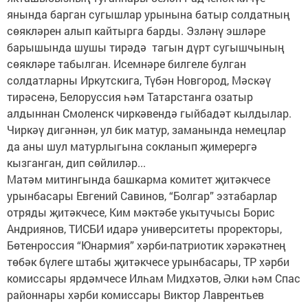
янында барган сугышлар урынына батыр солдатның
сөякләрен алып кайтырга барды. Эзләнү эшләре
барышында шушы тирәдә тагын дүрт сугышчының
сөякләре табылган. Исемнәре билгеле булган
солдатларны Иркутскига, Түбән Новгород, Мәскәү
тирәсенә, Белоруссия һәм Татарстанга озатыр
алдыннан Смоленск чиркәвендә гыйбадәт кылдылар.
Чиркәү дигәннән, ул бик матур, заманында немецлар
да аны шул матурлыгына сокланып җимерергә
кызганган, дип сөйлиләр...
Матәм митингында башкарма комитет җитәкчесе
урынбасары Евгений Савинов, “Болгар” эзтабарлар
отряды җитәкчесе, Ким мәктәбе укытучысы Борис
Андриянов, ТИСБИ идарә университеты проректоры,
Бөтенроссия “Юнармия” хәрби-патриотик хәрәкәтнең
төбәк бүлеге штабы җитәкчесе урынбасары, ТР хәрби
комиссары ярдәмчесе Илһам Мидхәтов, Әлки һәм Спас
районнары хәрби комиссары Виктор Лаврентьев