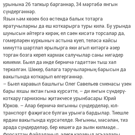
урынына 26 тапкыр барганнар, 34 мәртәбә янгын
сүндергәннәр.
Язын һәм көзен боз өстендә балык тотарга
яратучыларны да еш коткарырга туры килә. Бу урында
шунысын әйтергә кирәк, ел саен кисәтә торсалар да,
гомерләрен куркыныч астына куеп, теләсә кайсы
минутта шартлап ярылырга яки агып китәргә әзер
торган бозга кереп кармак салучылар саны нигәдер
кимеми. Быел да инде берничә гадәттән тыш хәл
теркәлгән. Шөкер, бәлага таручыларның барысын да
вакытында коткарып өлгергәннәр.
– Быел каравыл башлыгы Олег Савельев сменасы үзен
бары яхшы яктан гына күрсәтте, – ди янгын сүндерү-
коткару гарнизоны җитәкчесе урынбасары Юрий
Юрков. – Алар берничә янгынны сүндерделәр, юл-
транспорт фаҗигасе булган урынга бардылар. Тиешле
ярдәм вакытында күрсәтелде. Янгынны, мәсәлән, тиз
арада сүндерделәр, бер кешегә дә зыян килмәде...
Форсаттан файдаланып, әлеге каравыл әгъзалары,