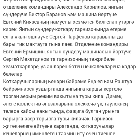
отделение командиры Александр Кириллов, янгын
сүндерүче Виктор Баранов һәм машина йөртүче
Евгений Князевның намуслы хезмәтен билгеләп үтәргә
кирәк. Янгын сүндерү-коткару гарнизонында егерме
елга якын эшләүче Сергей Парфенов каравылы да
бары тик мактауга гына лаек. Отделение командиры
Евгений Ермишин, янгын сүндерү машинасын йөртүче
Сергей Мөхетдинов та гарнизонның тәҗрибәле
хезмәткәрләре, үз эшләрен бөтен нечкәлекләренә кадәр
беләләр.
Коткаручыларның һөнәри бәйрәме Яңа ел һәм Раштуа
бәйрәмнәрен уздырганда янгынга каршы кертелә
торган аерым режим вакытына туры килә. Димәк,
әлеге коллектив әгъзаларына элеккечә үк, тәүлекнең
теләсә кайсы вакытында, фаҗига булган урынга
барырга әзер торырга туры киләчәк. Гарнизон
җитәкчелеге әйтүенә караганда, коткаручылар
кешеләрнең иминлеген тәэмин итү өчен тиешле