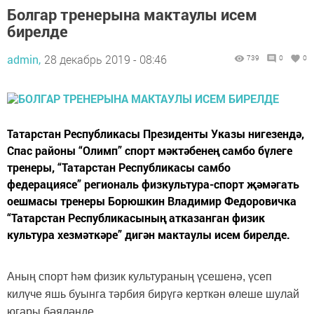
Болгар тренерына мактаулы исем
бирелде
admin,
28 декабрь 2019 - 08:46
739
0
0
Татарстан Республикасы Президенты Указы нигезендә,
Спас районы “Олимп” спорт мәктәбенең самбо бүлеге
тренеры, “Татарстан Республикасы самбо
федерациясе” региональ физкультура-спорт җәмәгать
оешмасы тренеры Борюшкин Владимир Федоровичка
“Татарстан Республикасының атказанган физик
культура хезмәткәре” дигән мактаулы исем бирелде.
Аның спорт һәм физик культураның үсешенә, үсеп
килүче яшь буынга тәрбия бирүгә керткән өлеше шулай
югары бәяләнде.