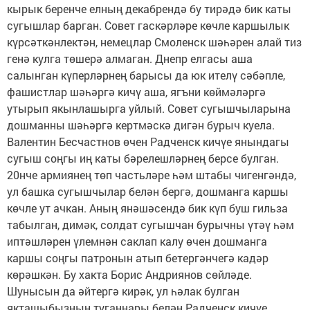
кырык беренче елның декабрендә бу тирәдә бик каты
сугышлар барган. Совет гаскәрләре көчле каршылык
күрсәткәнлектән, немецлар Смоленск шәһәрен алай тиз
генә кулга төшерә алмаган. Днепр елгасы аша
салынган күперләрнең барысы да юк ителү сәбәпле,
фашистлар шәһәргә кичү аша, ягъни көймәләргә
утырып якынлашырга уйлый. Совет сугышчыларына
дошманны шәһәргә кертмәскә дигән бурыч куела.
Валентин Бесчастнов өчен Радченск кичүе янындагы
сугыш соңгы иң каты бәрелешләрнең берсе булган.
20нче армиянең төп частьләре һәм штабы чигенгәндә,
ул башка сугышчылар белән бергә, дошманга каршы
көчле ут ачкан. Аның янәшәсендә бик күп буш гильза
табылган, димәк, солдат сугышчан бурычны үтәү һәм
иптәшләрен үлемнән саклап калу өчен дошманга
каршы соңгы патронын атып бетергәнчегә кадәр
көрәшкән. Бу хакта Борис Андриянов сөйләде.
Шунысын да әйтергә кирәк, ул һәлак булган
якташыбызның туганнары белән Радченск кичүе