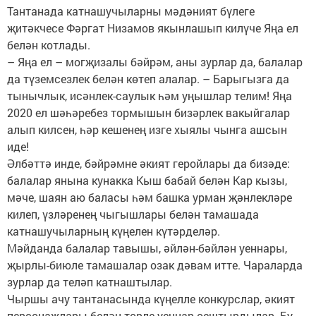
Тантанада катнашучыларны мәдәният бүлеге
җитәкчесе Фәргат Низамов якынлашып килүче Яңа ел
белән котлады.
– Яңа ел – могҗизалы бәйрәм, аны зурлар да, балалар
да түземсезлек белән көтеп алалар. – Барыгызга да
тынычлык, исәнлек-саулык һәм уңышлар телим! Яңа
2020 ел шәһәребез тормышын бизәрлек вакыйгалар
алып килсен, һәр кешенең изге хыялы чынга ашсын
иде!
Әлбәттә инде, бәйрәмне әкият геройлары да бизәде:
балалар янына кунакка Кыш бабай белән Кар кызы,
мәче, шаян аю баласы һәм башка урман җәнлекләре
килеп, үзләренең чыгышлары белән тамашада
катнашучыларның күңелен күтәрделәр.
Мәйданда балалар тавышы, әйлән-бәйлән уеннары,
җырлы-биюле тамашалар озак дәвам итте. Чараларда
зурлар да теләп катнаштылар.
Чыршы ачу тантанасында күңелле конкурслар, әкият
персонажлары белән төрле уеннар оештырдылар. Бу