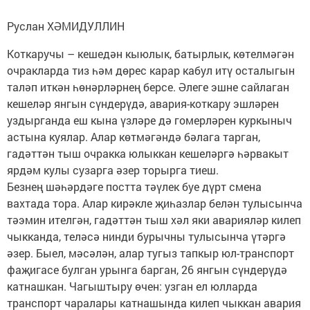
Руслан ХӘМИДУЛЛИН
Коткаручы – кешедән кыюлык, батырлык, көтелмәгән
очракларда тиз һәм дөрес карар кабул итү осталыгын
таләп иткән һөнәрләрнең берсе. Әлеге эшне сайлаган
кешеләр янгын сүндерүдә, авария-коткару эшләрен
уздырганда еш кына үзләре дә гомерләрен куркыныч
астына куялар. Алар көтмәгәндә бәлага тарган,
гадәттән тыш очракка юлыккан кешеләргә һәрвакыт
ярдәм кулы сузарга әзер торырга тиеш.
Безнең шәһәрдәге постта тәүлек буе дүрт смена
вахтада тора. Алар кирәкле җиһазлар белән тулысынча
тәэмин ителгән, гадәттән тыш хәл яки аварияләр килеп
чыкканда, теләсә нинди бурычны тулысынча үтәргә
әзер. Быел, мәсәлән, алар тугыз тапкыр юл-транспорт
фаҗигасе булган урынга барган, 26 янгын сүндерүдә
катнашкан. Чагыштыру өчен: узган ел юлларда
транспорт чаралары катнашында килеп чыккан авария