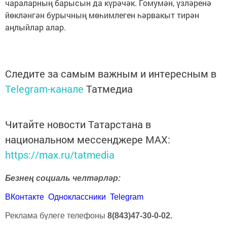
чараларның барысын да күрәчәк. Гомумән, үзләренә
йөкләнгән бурычның мөһимлеген һәрвакыт тирән
аңлыйлар алар.
Следите за самым важным и интересным в
Telegram-канале
Татмедиа
Читайте новости Татарстана в
национальном мессенджере MАХ:
https://max.ru/tatmedia
Безнең социаль челтәрләр:
ВКонтакте
Одноклассники
Telegram
Реклама бүлеге телефоны
8(843)47-30-0-02.