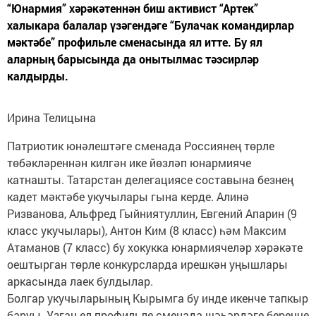
“Юнармия” хәрәкәтеннән биш активист “Артек”
халыкара балалар үзәгендәге “Булачак командирлар
мәктәбе” профильле сменасында ял итте. Бу ял
аларның барысында да онытылмас тәэсирләр
калдырды.
Ирина Телицына
Патриотик юнәлештәге сменада Россиянең төрле
төбәкләреннән килгән ике йөзләп юнармияче
катнашты. Татарстан делегациясе составына безнең
кадет мәктәбе укучылары гына керде. Алинә
Ризванова, Альфред Гыйниятуллин, Евгений Апарин (9
класс укучылары), Антон Ким (8 класс) һәм Максим
Атаманов (7 класс) бу хокукка юнармиячеләр хәрәкәте
оештырган төрле конкурсларда ирешкән уңышлары
аркасында лаек булдылар.
Болгар укучыларының Кырымга бу инде икенче тапкыр
баруы. Узган ел профильле сменада шәһәрдәге беренче