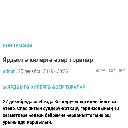
КӨН ТЕМАСЫ
Ярдәмгә килергә әзер торалар
admin,
25 декабрь 2019 - 08:26
998
0
0
27 декабрьдә илебездә Коткаручылар көне билгеләп
үтелә. Спас янгын сүндерү-коткару гарнизонының 42
хезмәткәре һөнәри бәйрәмне һәрвакыттагыча эш
урынында каршылый.