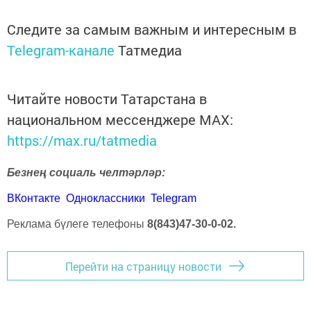
Следите за самым важным и интересным в
Telegram-канале
Татмедиа
Читайте новости Татарстана в
национальном мессенджере MАХ:
https://max.ru/tatmedia
Безнең социаль челтәрләр:
ВКонтакте
Одноклассники
Telegram
Реклама бүлеге телефоны
8(843)47-30-0-02.
Перейти на страницу новости