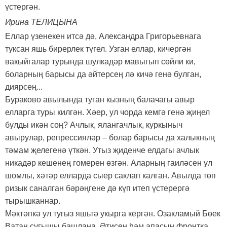
үстергән.
Ирина ТЕЛИЦЫНА
Еллар үзенекен итсә дә, Александра Григорьевнага
туксан яшь бирерлек түгел. Узган еллар, кичергән
вакыйгалар турында шулкадәр мавыгып сөйли ки,
боларның барысы да әйтерсең лә кичә генә булган,
диярсең...
Бураково авылында туган кызның балачагы авыр
елларга туры килгән. Хәер, ул чорда кемгә генә җиңел
булды икән соң? Ачлык, ялангачлык, куркыныч
авырулар, репрессияләр – болар барысы да халыкның
тәмам җелегенә үткән. Утыз җиденче елдагы ачлык
никадәр кешенең гомерен өзгән. Аларның гаиләсен ул
шомлы, хәтәр елларда сыер саклап калган. Авылда төп
ризык саналган бәрәңгене дә күп итеп үстерергә
тырышканнар.
Мәктәпкә ул тугыз яшьтә укырга кергән. Озакламый Бөек
Ватан сугышы башлана. Әтисен һәм апасын фронтка