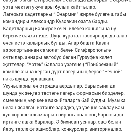
урта мәктәп укучлары булып кайттылар.
Лагерьга кадетларны “Юнармия” җирле бүлеге штабы
командиры Александр Кузовкин озата барды.
Кадетларның һәрберсе өчен илебез көньягына бу
беренче сәяхәт иде. Шуңа күрә юл тәэсирләре дә алар
өчен истә калырлык булды. Алар башта Казан
аэропортыннан самолет белән Симферопольгә
очтылар, аннары автобус белән Гурзуфка килеп
җиттеләр. “Артек” балалар үзәгенең “Прибрежный”
комплексына кергән дүрт лагерьның берсе “Речной”
нәкъ шунда урнашкан.
Укучыларны өч отрядка аердылар. Барысына да
шунда ук зәңгәр төстәге лагерь формасын бирделәр.
сменаның һәр көне вакыйгаларга бай булды. Музыка
белән ясалган иртәнге зарядка, үз-үзеңне саклау һәм
кул көрәше алымнарын өйрәнгәннән соң барысы да
иртәнге ашка баралар. Ә бихисап уеннар, саф белән
йөрү, төрле флэшмоблар, конкурслар, викториналар,