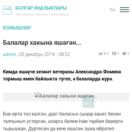
БОЛГАР ЯҢАЛЫКЛАРЫ
16+
"Яңа тормыш" газетасы - Спас районы
ЯЗМЫШЛАР
Балалар хакына яшәгән...
admin,
28 декабрь 2019 - 08:52
814
0
0
Кимда яшәүче хезмәт ветераны Александра Фомина
тормыш ямен байлыкта түгел, ә балаларда күрә.
Бик иртә тол калгач, дүрт баласын сыңар канат белән
талпынып үстергән, аларга белем һәм тәрбия бирергә
тырышкан. Дүртесен дә кече яшьтән эшкә өйрәтеп