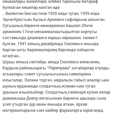
оешмалары вәкилләре, илебез тарихына битараф
булмаган кешеләр килгән иде.
...Валентин Бесчастнов 1920 елда туган, 1939 елда
Эшче-Крестьян Кызыл Армиясе сафларына алынган.
Сугышның беренче көннәреннән башлап 20нче
армиянең 17нче механикалаштырылган корпусы
составында дошманга каршы көрәшкән, танкист
булган. 1941 елның декабрендә Смоленск янында
барган каты бәрелешләрнең берсендә хәбәрсез
югалган...
Шушы елның сентябрь аенда Смоленск өлкәсенең
Кардым районындагы “Переправа” эзтабарлар отряды
әгъзалары совет сугышчысының сөякләренә
юлыгалар. Эзләнә торгач, медальон табып алалар һәм
шуның ярдәмендә солдатның исемен һәм туган
урынын ачыклыйлар. Солдатның сөякләре күпме еллар
дәвамында Днепр елгасыннан берничә адымда гына
үсеп утырган зур имән янында яткан. Архив
материалларына һәм кайбер фаразларга караганда,