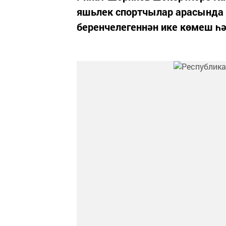
яшьлек спортчылар арасында а
беренчелегеннән ике көмеш һә