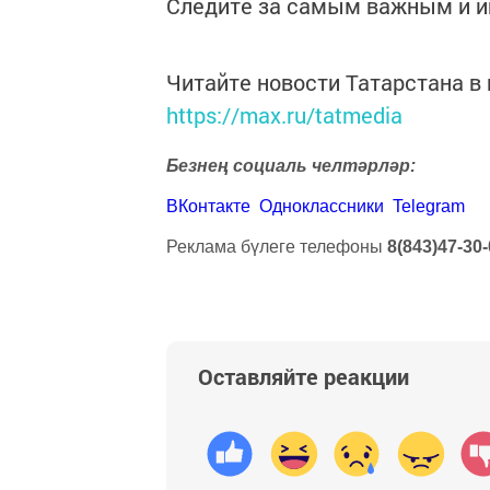
Следите за самым важным и 
Читайте новости Татарстана 
https://max.ru/tatmedia
Безнең социаль челтәрләр:
ВКонтакте
Одноклассники
Telegram
Реклама бүлеге телефоны
8(843)47-30-
Оставляйте реакции