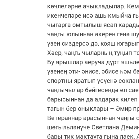
көчлеләрне ачыкладылар. Кем
икенчеләре исә ашыкмыйча гы
чыгарга омтылыш ясап карад
чаңгы юлыннан әкерен генә шу
үзен сиздерсә дә, кояш югары
Хәер, чаңгычыларның туңып т
Бу ярышлар аеруча дүрт яшьле
үзенең әти- әнисе, әбисе һәм 
спортны яратып үсүенә сокла
чаңгычылар бәйгесендә ел сае
барысыннан да алдарак килеп
тагын бер оныклары – Әмир пр
Ветераннар арасыннан чаңгы с
шөгыльләнүче Светлана Демин
бары тик мактауга гына лаек. 