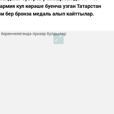
рмия кул көрәше буенча узган Татарстан
м бер бронза медаль алып кайттылар.