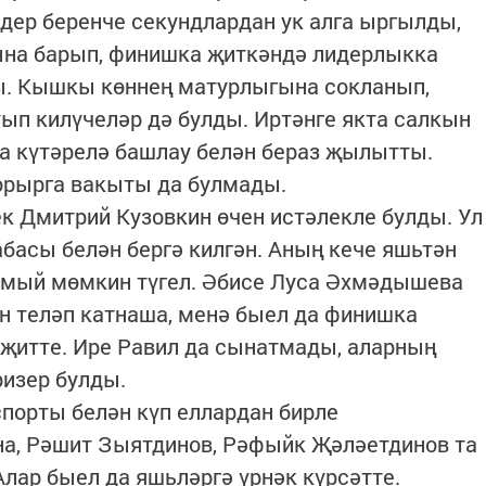
дер беренче секундлардан ук алга ыргылды,
на барып, финишка җиткәндә лидерлыкка
ы. Кышкы көннең матурлыгына сокланып,
ып килүчеләр дә булды. Иртәнге якта салкын
га күтәрелә башлау белән бераз җылытты.
орырга вакыты да булмады.
к Дмитрий Кузовкин өчен истәлекле булды. Ул
бабасы белән бергә килгән. Аның кече яшьтән
нмый мөмкин түгел. Әбисе Луса Әхмәдышева
н теләп катнаша, менә быел да финишка
 җитте. Ире Равил да сынатмады, аларның
изер булды.
порты белән күп еллардан бирле
а, Рәшит Зыятдинов, Рәфыйк Җәләетдинов та
Алар быел да яшьләргә үрнәк күрсәтте.