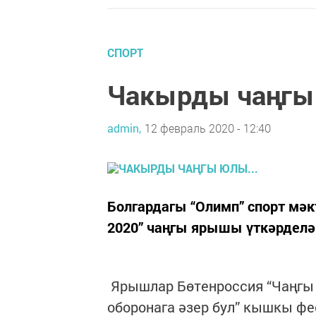
СПОРТ
Чакырды чаңгы 
admin,
12 февраль 2020 - 12:40
Болгардагы “Олимп” спорт мәк
2020” чаңгы ярышы үткәрделә
Ярышлар Бөтенроссия “Чаңгы 
оборонага әзер бул” кышкы 