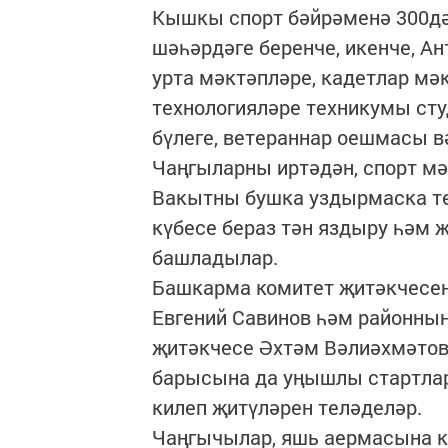
Кышкы спорт бәйрәменә 300дә
шәһәрдәге беренче, икенче, Ан
урта мәктәпләре, кадетлар мә
технологияләре техникумы ст
бүлеге, ветераннар оешмасы в
Чаңгыларны иртәдән, спорт мә
Вакытны бушка уздырмаска те
күбесе бераз тән яздыру һәм 
башладылар.
Башкарма комитет җитәкчесен
Евгений Савинов һәм районның
җитәкчесе Әхтәм Вәлиәхмәто
барысына да уңышлы стартла
килеп җитүләрен теләделәр.
Чаңгычылар, яшь аермасына ка