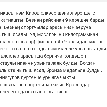
икасы һәм Киров өлкәсе шәһәрләрендәге
 катнашты. Безнең районнан 9 көрәшче барды.
е. Безнең спортчылар арасыннан аеруча
гыш ясады. Ул, мәсәлән, 80 килограммнан
лек спортчылар) финалда Яр Чаллыдан килгән
очкога гына оттырды һәм икенче урынны алды
яшьлекләр арасында берничә көндәшен
ктаулы икенче урынга лаек булды. Богдан
лыкта чыгыш ясап, бронза медальле булды.
ңнегулов дүртенче урынга чыкты.
ыш ясаган спортчылар язын Краснодар
енчелегендә катнашырга тиеш.