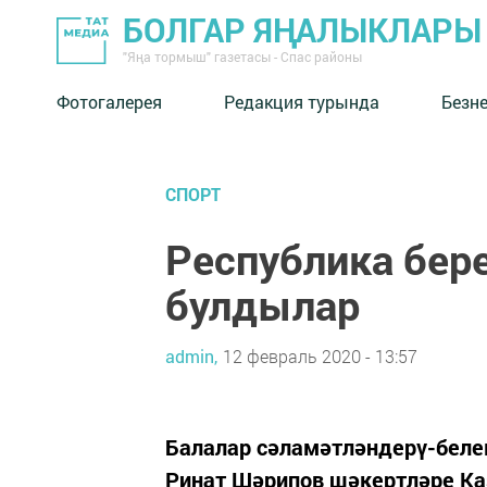
БОЛГАР ЯҢАЛЫКЛАРЫ
"Яңа тормыш" газетасы - Спас районы
Фотогалерея
Редакция турында
Безн
СПОРТ
Республика бер
булдылар
admin,
12 февраль 2020 - 13:57
Балалар сәламәтләндерү-белем
Ринат Шәрипов шәкертләре Ка