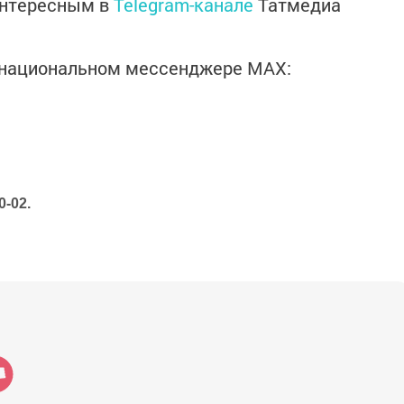
интересным в
Telegram-канале
Татмедиа
в национальном мессенджере MАХ:
0-02.