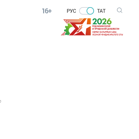
16+
РУС
ТАТ
0