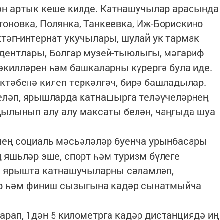
н артык кеше килде. Катнашучылар арасында
тоновка, Полянка, Танкеевка, Иж-Борискино
ктәп-интернат укучылары, шулай ук тармак
удентлары, Болгар музей-тыюлыгы, мәгариф
әкилләрен һәм башкаларны күрергә була иде.
ктәбенә килеп теркәлгәч, бирә башладылар.
ләп, ярышларда катнашырга теләүчеләрнең
җылынып алу алу максаты белән, чаңгыда шуа
ең социаль мәсьәләләр буенча урынбасары
 яшьләр эше, спорт һәм туризм бүлеге
в ярышта катнашучыларны сәламләп,
р һәм финиш сызыгына кадәр сынатмыйча
рап, 1дән 5 километрга кадәр дистанциядә иң