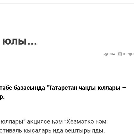
юлы...
734
0
тәбе базасында “Татарстан чаңгы юллары –
р.
юллары” акциясе һәм “Хезмәткә һәм
фестиваль кысаларында оештырылды.