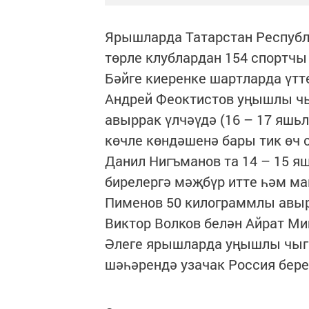
Ярышларда Татарстан Республ
төрле клублардан 154 спортчы
Бәйге киеренке шартларда үтт
Андрей Феоктистов уңышлы чы
авыррак үлчәүдә (16 – 17 яшь
көчле көндәшенә бары тик өч 
Данил Нигъманов та 14 – 15 
бирелергә мәҗбүр итте һәм ма
Пименов 50 килограммлы авыр
Виктор Волков белән Айрат Ми
Әлеге ярышларда уңышлы чыг
шәһәрендә узачак Россия бер