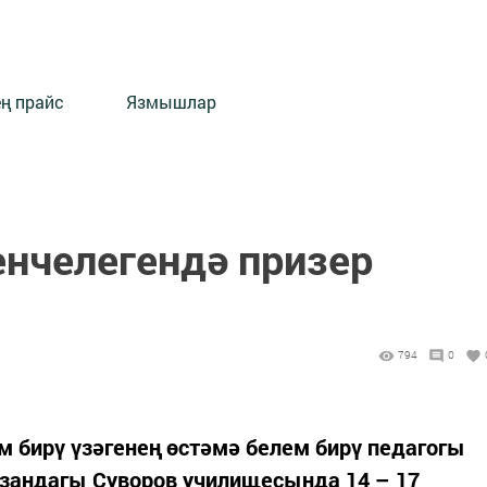
ең прайс
Язмышлар
енчелегендә призер
794
0
 бирү үзәгенең өстәмә белем бирү педагогы
зандагы Суворов училищесында 14 – 17